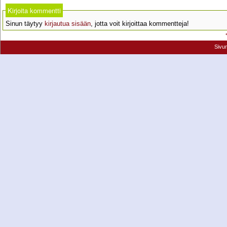
Kirjoita kommentti
Sinun täytyy
kirjautua sisään
, jotta voit kirjoittaa kommentteja!
Sivu