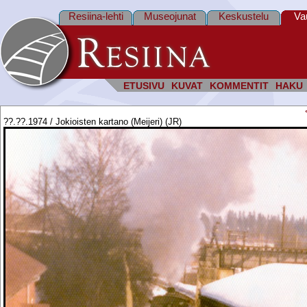
Resiina-lehti
Museojunat
Keskustelu
Va
ETUSIVU
KUVAT
KOMMENTIT
HAKU
??.??.1974 / Jokioisten kartano (Meijeri) (JR)