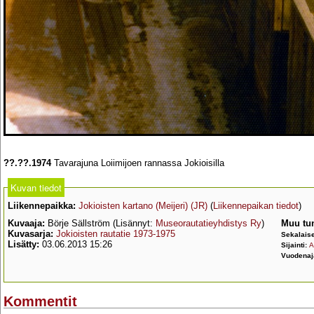
??.??.1974
Tavarajuna Loiimijoen rannassa Jokioisilla
Kuvan tiedot
Liikennepaikka:
Jokioisten kartano (Meijeri) (JR)
(
Liikennepaikan tiedot
)
Kuvaaja:
Börje Sällström (Lisännyt:
Museorautatieyhdistys Ry
)
Muu tu
Kuvasarja:
Jokioisten rautatie 1973-1975
Sekalais
Lisätty:
03.06.2013 15:26
Sijainti:
A
Vuodenaj
Kommentit