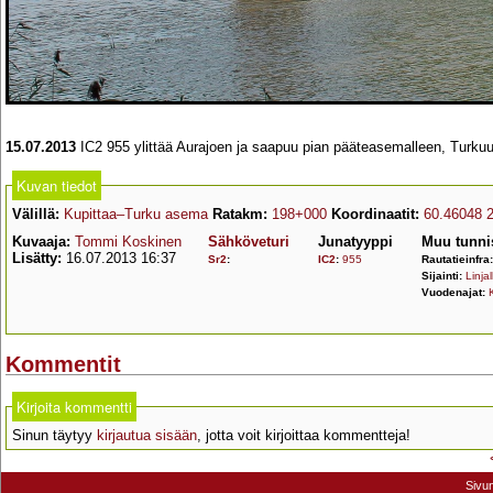
15.07.2013
IC2 955 ylittää Aurajoen ja saapuu pian pääteasemalleen, Turkuu
Kuvan tiedot
Välillä:
Kupittaa–Turku asema
Ratakm:
198+000
Koordinaatit:
60.46048 
Kuvaaja:
Tommi Koskinen
Sähköveturi
Junatyyppi
Muu tunni
Lisätty:
16.07.2013 16:37
Sr2
:
IC2
:
955
Rautatieinfra
Sijainti:
Linjal
Vuodenajat:
Kommentit
Kirjoita kommentti
Sinun täytyy
kirjautua sisään
, jotta voit kirjoittaa kommentteja!
Sivu