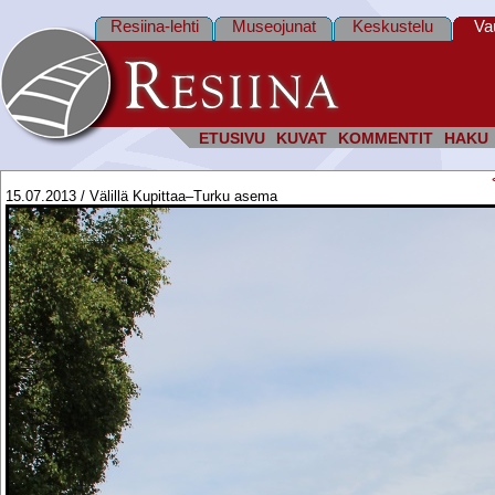
Resiina-lehti
Museojunat
Keskustelu
Va
ETUSIVU
KUVAT
KOMMENTIT
HAKU
15.07.2013 / Välillä Kupittaa–Turku asema