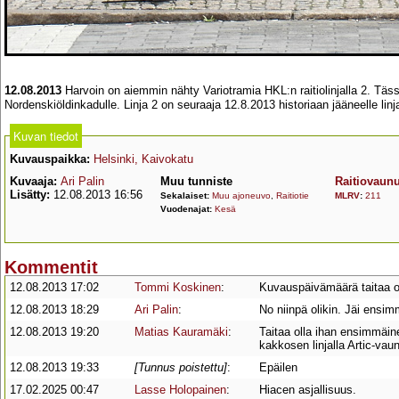
12.08.2013
Harvoin on aiemmin nähty Variotramia HKL:n raitiolinjalla 2. Täs
Nordenskiöldinkadulle. Linja 2 on seuraaja 12.8.2013 historiaan jääneelle linj
Kuvan tiedot
Kuvauspaikka:
Helsinki, Kaivokatu
Kuvaaja:
Ari Palin
Muu tunniste
Raitiovaun
Lisätty:
12.08.2013 16:56
Sekalaiset:
Muu ajoneuvo
,
Raitiotie
MLRV
:
211
Vuodenajat:
Kesä
Kommentit
12.08.2013 17:02
Tommi Koskinen
:
Kuvauspäivämäärä taitaa ol
12.08.2013 18:29
Ari Palin
:
No niinpä olikin. Jäi ensi
12.08.2013 19:20
Matias Kauramäki
:
Taitaa olla ihan ensimmäin
kakkosen linjalla Artic-vau
12.08.2013 19:33
[Tunnus poistettu]
:
Epäilen
17.02.2025 00:47
Lasse Holopainen
:
Hiacen asjallisuus.