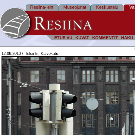
Resiina-lehti
Museojunat
Keskustelu
Va
ETUSIVU
KUVAT
KOMMENTIT
HAKU
12.08.2013 / Helsinki, Kaivokatu