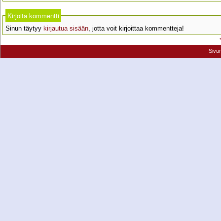
Kirjoita kommentti
Sinun täytyy
kirjautua sisään
, jotta voit kirjoittaa kommentteja!
Sivu