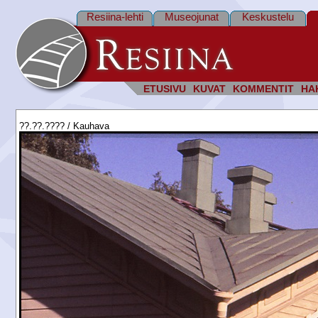
Resiina-lehti
Museojunat
Keskustelu
ETUSIVU
KUVAT
KOMMENTIT
HA
??.??.???? / Kauhava