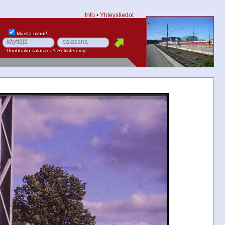
Info
•
Yhteystiedot
Muista minut!
Unohtuiko salasana?
Rekisteröidy!