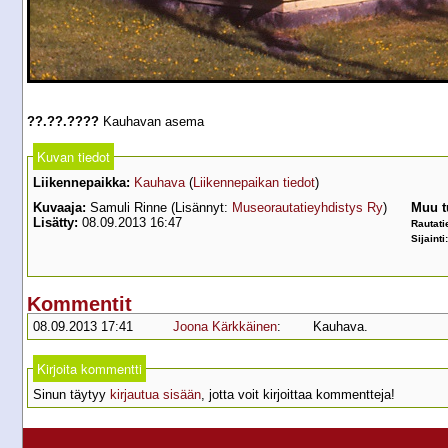
??.??.????
Kauhavan asema
Kuvan tiedot
Liikennepaikka:
Kauhava
(
Liikennepaikan tiedot
)
Kuvaaja:
Samuli Rinne (Lisännyt:
Museorautatieyhdistys Ry
)
Muu t
Lisätty:
08.09.2013 16:47
Rautati
Sijainti
Kommentit
08.09.2013 17:41
Joona Kärkkäinen
:
Kauhava.
Kirjoita kommentti
Sinun täytyy
kirjautua sisään
, jotta voit kirjoittaa kommentteja!