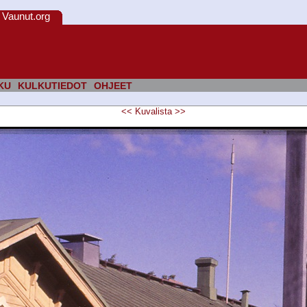
Vaunut.org
KU
KULKUTIEDOT
OHJEET
<<
Kuvalista
>>