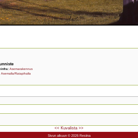
unniste
einfra:
Asemarakennus
:
Asemalla/Ratapihalla
<<
Kuvalista
>>
Sivun alkuun
© 2026 Resiina