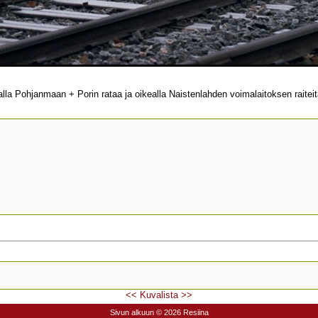
 Pohjanmaan + Porin rataa ja oikealla Naistenlahden voimalaitoksen raiteit
<<
Kuvalista
>>
Sivun alkuun
© 2026 Resiina