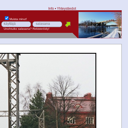
Info
•
Yhteystiedot
Muista minut!
Unohtuiko salasana?
Rekisteröidy!