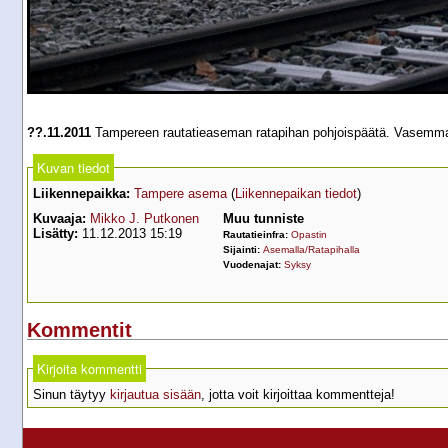
??.11.2011
Tampereen rautatieaseman ratapihan pohjoispäätä. Vasemmalla
Kuvan tiedot
Liikennepaikka:
Tampere asema
(
Liikennepaikan tiedot
)
Kuvaaja:
Mikko J. Putkonen
Muu tunniste
Lisätty:
11.12.2013 15:19
Rautatieinfra:
Opastin
Sijainti:
Asemalla/Ratapihalla
Vuodenajat:
Syksy
Kommentit
Kirjoita kommentti
Sinun täytyy
kirjautua sisään
, jotta voit kirjoittaa kommentteja!