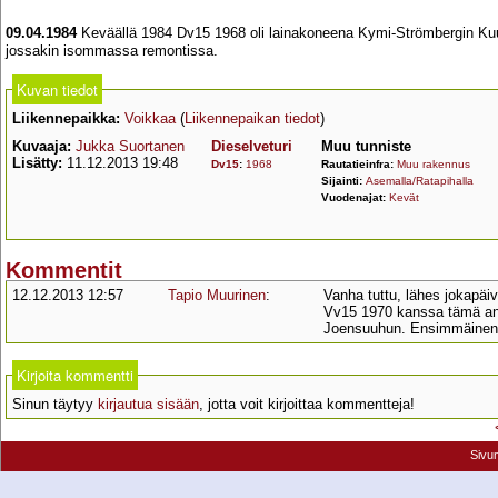
09.04.1984
Keväällä 1984 Dv15 1968 oli lainakoneena Kymi-Strömbergin Kuusa
jossakin isommassa remontissa.
Kuvan tiedot
Liikennepaikka:
Voikkaa
(
Liikennepaikan tiedot
)
Kuvaaja:
Jukka Suortanen
Dieselveturi
Muu tunniste
Lisätty:
11.12.2013 19:48
Dv15
:
1968
Rautatieinfra:
Muu rakennus
Sijainti:
Asemalla/Ratapihalla
Vuodenajat:
Kevät
Kommentit
12.12.2013 12:57
Tapio Muurinen
:
Vanha tuttu, lähes jokapäiv
Vv15 1970 kanssa tämä anne
Joensuuhun. Ensimmäinen 
Kirjoita kommentti
Sinun täytyy
kirjautua sisään
, jotta voit kirjoittaa kommentteja!
Sivu