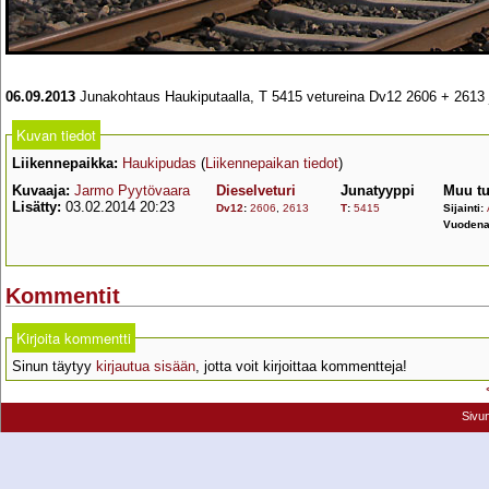
06.09.2013
Junakohtaus Haukiputaalla, T 5415 vetureina Dv12 2606 + 2613 j
Kuvan tiedot
Liikennepaikka:
Haukipudas
(
Liikennepaikan tiedot
)
Kuvaaja:
Jarmo Pyytövaara
Dieselveturi
Junatyyppi
Muu tu
Lisätty:
03.02.2014 20:23
Dv12
:
2606
,
2613
T
:
5415
Sijainti:
Vuodena
Kommentit
Kirjoita kommentti
Sinun täytyy
kirjautua sisään
, jotta voit kirjoittaa kommentteja!
Sivu