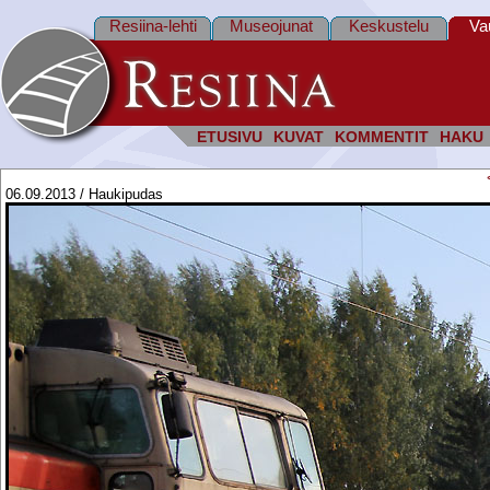
Resiina-lehti
Museojunat
Keskustelu
Va
ETUSIVU
KUVAT
KOMMENTIT
HAKU
06.09.2013 / Haukipudas