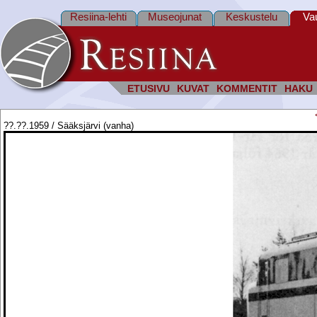
Resiina-lehti
Museojunat
Keskustelu
Va
ETUSIVU
KUVAT
KOMMENTIT
HAKU
??.??.1959 / Sääksjärvi (vanha)