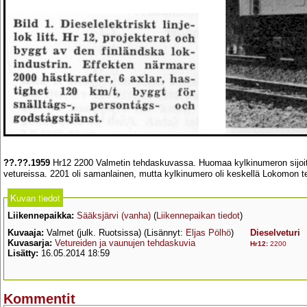
??.??.1959
Hr12 2200 Valmetin tehdaskuvassa. Huomaa kylkinumeron sijoi
vetureissa. 2201 oli samanlainen, mutta kylkinumero oli keskellä Lokomon
Kuvan tiedot
Liikennepaikka:
Sääksjärvi (vanha)
(
Liikennepaikan tiedot
)
Kuvaaja:
Valmet (julk. Ruotsissa) (Lisännyt:
Eljas Pölhö
)
Dieselveturi
Kuvasarja:
Vetureiden ja vaunujen tehdaskuvia
Hr12
:
2200
Lisätty:
16.05.2014 18:59
Kommentit