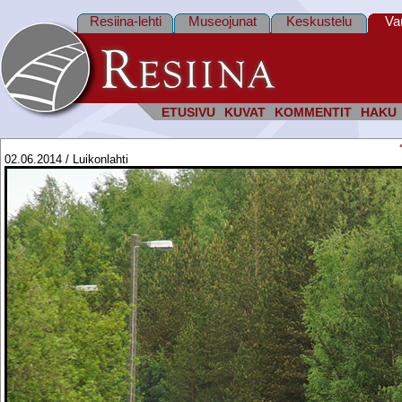
Resiina-lehti
Museojunat
Keskustelu
Va
ETUSIVU
KUVAT
KOMMENTIT
HAKU
02.06.2014 / Luikonlahti