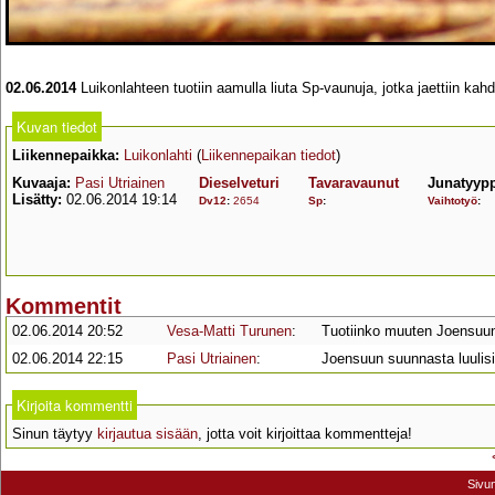
02.06.2014
Luikonlahteen tuotiin aamulla liuta Sp-vaunuja, jotka jaettiin kahd
Kuvan tiedot
Liikennepaikka:
Luikonlahti
(
Liikennepaikan tiedot
)
Kuvaaja:
Pasi Utriainen
Dieselveturi
Tavaravaunut
Junatyyp
Lisätty:
02.06.2014 19:14
Dv12
:
2654
Sp
:
Vaihtotyö
:
Kommentit
02.06.2014 20:52
Vesa-Matti Turunen
:
Tuotiinko muuten Joensuun 
02.06.2014 22:15
Pasi Utriainen
:
Joensuun suunnasta luulisi
Kirjoita kommentti
Sinun täytyy
kirjautua sisään
, jotta voit kirjoittaa kommentteja!
Sivu