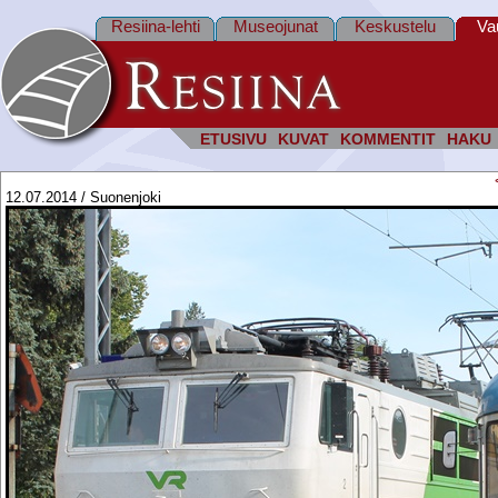
Resiina-lehti
Museojunat
Keskustelu
Va
ETUSIVU
KUVAT
KOMMENTIT
HAKU
12.07.2014 / Suonenjoki