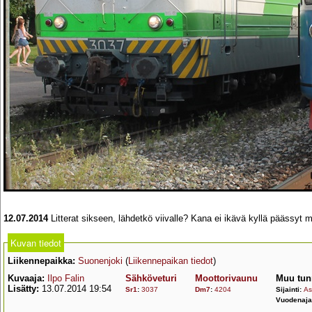
12.07.2014
Litterat sikseen, lähdetkö viivalle? Kana ei ikävä kyllä päässyt muk
Kuvan tiedot
Liikennepaikka:
Suonenjoki
(
Liikennepaikan tiedot
)
Kuvaaja:
Ilpo Falin
Sähköveturi
Moottorivaunu
Muu tun
Lisätty:
13.07.2014 19:54
Sr1
:
3037
Dm7
:
4204
Sijainti:
As
Vuodenaja