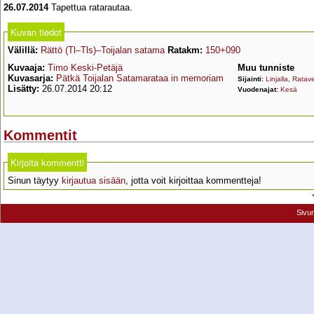
26.07.2014
Tapettua ratarautaa.
Kuvan tiedot
Välillä:
Rättö (Tl–Tls)–Toijalan satama
Ratakm:
150+090
Kuvaaja:
Timo Keski-Petäjä
Muu tunniste
Kuvasarja:
Pätkä Toijalan Satamarataa in memoriam
Sijainti:
Linjalla
,
Ratave
Lisätty:
26.07.2014 20:12
Vuodenajat:
Kesä
Kommentit
Kirjoita kommentti
Sinun täytyy
kirjautua sisään
, jotta voit kirjoittaa kommentteja!
Sivu