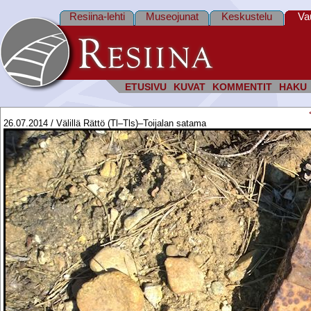
Resiina-lehti
Museojunat
Keskustelu
Va
ETUSIVU
KUVAT
KOMMENTIT
HAKU
26.07.2014 / Välillä Rättö (Tl–Tls)–Toijalan satama