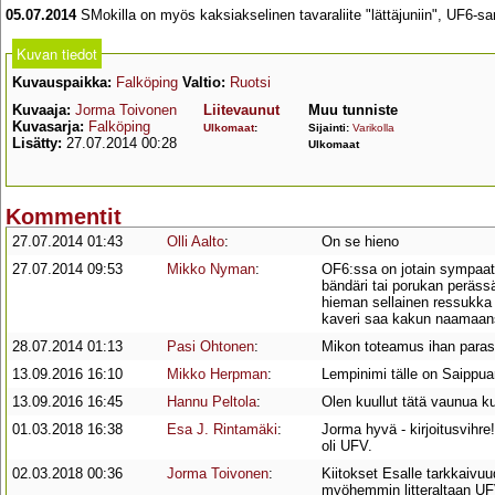
05.07.2014
SMokilla on myös kaksiakselinen tavaraliite "lättäjuniin", UF6-sa
Kuvan tiedot
Kuvauspaikka:
Falköping
Valtio:
Ruotsi
Kuvaaja:
Jorma Toivonen
Liitevaunut
Muu tunniste
Kuvasarja:
Falköping
Ulkomaat
:
Sijainti:
Varikolla
Lisätty:
27.07.2014 00:28
Ulkomaat
Kommentit
27.07.2014 01:43
Olli Aalto
:
On se hieno
27.07.2014 09:53
Mikko Nyman
:
OF6:ssa on jotain sympaatt
bändäri tai porukan perässä
hieman sellainen ressukka j
kaveri saa kakun naamaansa
28.07.2014 01:13
Pasi Ohtonen
:
Mikon toteamus ihan paras
13.09.2016 16:10
Mikko Herpman
:
Lempinimi tälle on Saippua
13.09.2016 16:45
Hannu Peltola
:
Olen kuullut tätä vaunua k
01.03.2018 16:38
Esa J. Rintamäki
:
Jorma hyvä - kirjoitusvihr
oli UFV.
02.03.2018 00:36
Jorma Toivonen
:
Kiitokset Esalle tarkkaivu
myöhemmin litteraltaan UFV