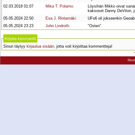
02.03.2018 01:07
Mika T. Polamo
:
Löysihän Mikko oivat sanat,
kaksoset Danny DeViton, j
05.05.2024 22:50
Esa J. Rintamäki
:
UFo6 oli jokseenkin Geoab
05.05.2024 23:23
John Lindroth
:
"Osten".
Kirjoita kommentti
Sinun täytyy
kirjautua sisään
, jotta voit kirjoittaa kommentteja!
Sivu