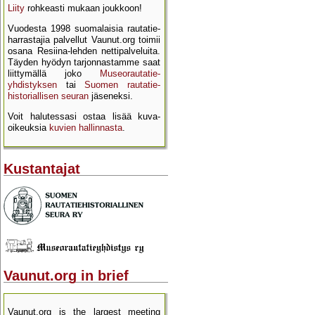
Liity
rohkeasti mukaan joukkoon!
Vuodesta 1998 suomalaisia rautatie­
harrastajia palvellut Vaunut.org toimii
osana Resiina-lehden netti­palveluita.
Täyden hyödyn tarjon­nastamme saat
liittymällä joko
Museo­rautatie­
yhdistyksen
tai
Suomen rautatie­
historial­lisen seuran
jäseneksi.
Voit halutessasi ostaa lisää kuva­
oikeuksia
kuvien hallinnasta
.
Kustantajat
Vaunut.org in brief
Vaunut.org is the largest meeting