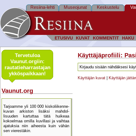
Resiina-lehti
Museojunat
Keskustelu
Va
ETUSIVU
KUVAT
KOMMENTIT
HAKU
Käyttäjäprofiili: Pa
Tervetuloa
Vaunut.orgiin:
rautatie­harrastajan
Kirjaudu sisään nähdäksesi käyt
ykkös­paikkaan!
Käyttäjän kuvat
|
Käyttäjän jätt
Vaunut.org
Tarjoamme yli 100 000 kisko­liikenne­
kuvan arkiston lisäksi mahdol­
lisuuden kartu­ttaa tätä huikeaa
kokoelmaa omilla kuvillasi ja vaihtaa
ajatuksia niin aiheesta kuin vähän
sen vierestäkin.