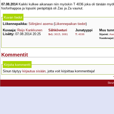
07.08.2014
Kaikki kulkee aikanaan niin myöskin T 4036 joka oli tänään myöh
fosforihappoa ja lopuski peräpitäjiä oli Zas ja Za vaunut.
Kuvan tiedot
Liikennepaikka:
Siilinjärvi asema
(
Liikennepaikan tiedot
)
Kuvaaja:
Reijo Kankkunen
Sähköveturi
Junatyyppi
Muu tunn
Lisätty:
07.08.2014 20:25
Sr1
:
3015
,
3081
T
:
4036
Sijainti:
Ase
Vuodenajat
Kommentit
Kirjoita kommentti
Sinun täytyy
kirjautua sisään
, jotta voit kirjoittaa kommentteja!
Sivu