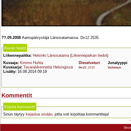
??.09.2008
Aamupäivystäjä Länsisatamassa. Dv12 2535.
Kuvan tiedot
Liikennepaikka:
Helsinki Länsisatama
(
Liikennepaikan tiedot
)
Kuvaaja:
Kimmo Huhta
Dieselveturi
Junatyyppi
Kuvasarja:
Tavaraliikennettä Helsingissä
Dv12
:
2535
Vaihtotyö
:
Lisätty:
16.08.2014 09:19
Kommentit
Kirjoita kommentti
Sinun täytyy
kirjautua sisään
, jotta voit kirjoittaa kommentteja!
Sivu