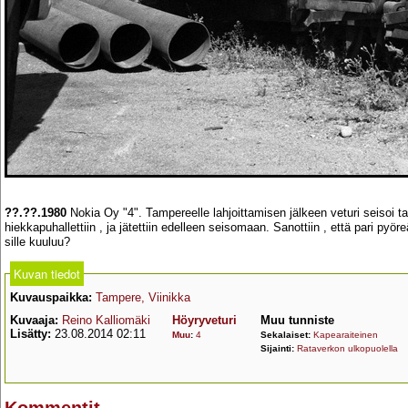
??.??.1980
Nokia Oy "4". Tampereelle lahjoittamisen jälkeen veturi seisoi taiv
hiekkapuhallettiin , ja jätettiin edelleen seisomaan. Sanottiin , että pari pyö
sille kuuluu?
Kuvan tiedot
Kuvauspaikka:
Tampere, Viinikka
Kuvaaja:
Reino Kalliomäki
Höyryveturi
Muu tunniste
Lisätty:
23.08.2014 02:11
Muu
:
4
Sekalaiset:
Kapearaiteinen
Sijainti:
Rataverkon ulkopuolella