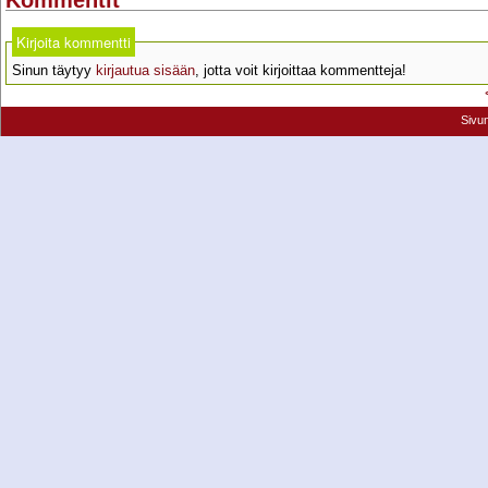
Kommentit
Kirjoita kommentti
Sinun täytyy
kirjautua sisään
, jotta voit kirjoittaa kommentteja!
Sivu