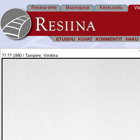
Resiina-lehti
Museojunat
Keskustelu
Va
ETUSIVU
KUVAT
KOMMENTIT
HAKU
??.??.1980 / Tampere, Viinikka