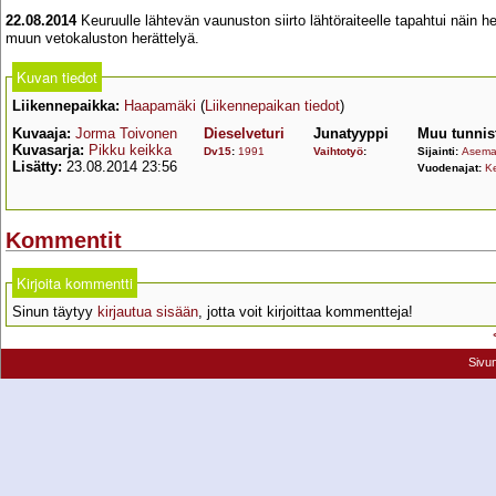
22.08.2014
Keuruulle lähtevän vaunuston siirto lähtöraiteelle tapahtui näin h
muun vetokaluston herättelyä.
Kuvan tiedot
Liikennepaikka:
Haapamäki
(
Liikennepaikan tiedot
)
Kuvaaja:
Jorma Toivonen
Dieselveturi
Junatyyppi
Muu tunnis
Kuvasarja:
Pikku keikka
Dv15
:
1991
Vaihtotyö
:
Sijainti:
Asemal
Lisätty:
23.08.2014 23:56
Vuodenajat:
K
Kommentit
Kirjoita kommentti
Sinun täytyy
kirjautua sisään
, jotta voit kirjoittaa kommentteja!
Sivu