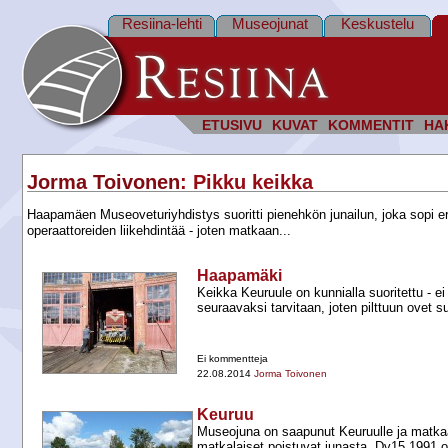
Resiina-lehti
Museojunat
Keskustelu
ETUSIVU
KUVAT
KOMMENTIT
HA
Jorma Toivonen
: Pikku keikka
Haapamäen Museoveturiyhdistys suoritti pienehkön junailun, joka sopi erin
operaattoreiden liikehdintää - joten matkaan...
Haapamäki
Keikka Keuruule on kunnialla suoritettu -​ ei
seuraavaksi tarvitaan, joten pilttuun ovet su
Ei kommentteja
22.08.2014
Jorma Toivonen
Keuruu
Museojuna on saapunut Keuruulle ja matkaa
matkalaiset poistuvat junasta. Dv15 1991 od