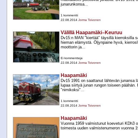
junarunkonsa...
1 kommentti
22.08.2014
Jorma Toivonen
Välillä Haapamäki–Keuruu
Dv15:n MAN "kiertää" täysillä kierroksilla s
hieman elämystä. Öljynpaine hyvä, kierros
moottorin ja...
Ei kommentteja
22.08.2014
Jorma Toivonen
Haapamäki
Dv15 1991 on saattanut lähtevän junansa läh
lupaa siirtyä junan rungon toiseen päähän. 
"nimikoksi"...
1 kommentti
22.08.2014
Jorma Toivonen
Haapamäki
Vuonna 1959 valmistunut koeveturi KDh3 o
toimesta uuden valmistenumeron vuonna 1