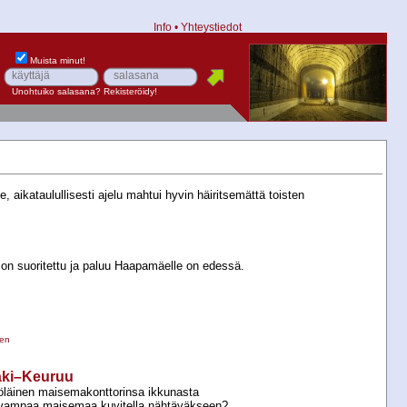
Info
•
Yhteystiedot
Muista minut!
Unohtuiko salasana?
Rekisteröidy!
 aikataulullisesti ajelu mahtui hyvin häiritsemättä toisten
 on suoritettu ja paluu Haapamäelle on edessä.
nen
äki–Keuruu
yöläinen maisemakonttorinsa ikkunasta
evampaa maisemaa kuvitella nähtäväkseen?