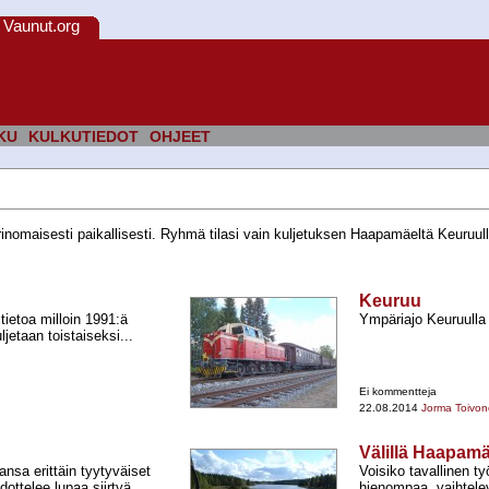
Vaunut.org
KU
KULKUTIEDOT
OHJEET
omaisesti paikallisesti. Ryhmä tilasi vain kuljetuksen Haapamäeltä Keuruulle,
Keuruu
 tietoa milloin 1991:ä
Ympäriajo Keuruulla
ljetaan toistaiseksi...
Ei kommentteja
22.08.2014
Jorma Toivo
Välillä Haapam
nsa erittäin tyytyväiset
Voisiko tavallinen t
ottelee lupaa siirtyä
hienompaa, vaihtel