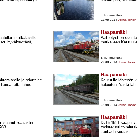
Ei kommentteja
22.08.2014
Jorma Toivo
Haapamäki
aatellen matkalaisille
Vaihtotyöt on suorit
luku hyväksyttävä,
matkalleen Keuruull
Ei kommentteja
22.08.2014
Jorma Toivo
Haapamäki
töraiteelle ja odottelee
Keuruulle lähtevän va
Hienoa, että lähes
helpoiten. Vasta läht
Ei kommentteja
22.08.2014
Jorma Toivo
Haapamäki
n saanut Saalastin
Dv15 1991 saapui vaj
983.
todistetusti toimint
Jenbach seurasi...