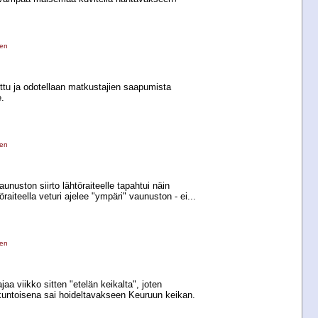
nen
ettu ja odotellaan matkustajien saapumista
e.
nen
unuston siirto lähtöraiteelle tapahtui näin
öraiteella veturi ajelee "ympäri" vaunuston -​ ei...
nen
aa viikko sitten "etelän keikalta", joten
akuntoisena sai hoideltavakseen Keuruun keikan.