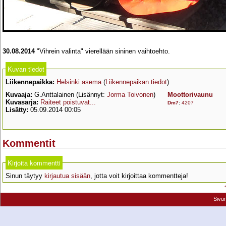
30.08.2014
"Vihrein valinta" vierellään sininen vaihtoehto.
Kuvan tiedot
Liikennepaikka:
Helsinki asema
(
Liikennepaikan tiedot
)
Kuvaaja:
G.Anttalainen (Lisännyt:
Jorma Toivonen
)
Moottorivaunu
Kuvasarja:
Raiteet poistuvat...
Dm7
:
4207
Lisätty:
05.09.2014 00:05
Kommentit
Kirjoita kommentti
Sinun täytyy
kirjautua sisään
, jotta voit kirjoittaa kommentteja!
Sivu