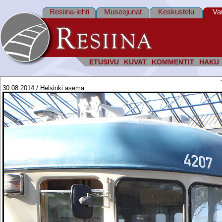
Resiina-lehti
Museojunat
Keskustelu
Va
ETUSIVU
KUVAT
KOMMENTIT
HAKU
30.08.2014 / Helsinki asema