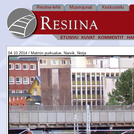
Resiina-lehti
Museojunat
Keskustelu
ETUSIVU
KUVAT
KOMMENTIT
HA
04.10.2014 / Malmin purkualue, Narvik, Norja