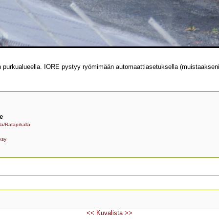
purkualueella. IORE pystyy ryömimään automaattiasetuksella (muistaakseni) 
e
a/Ratapihalla
ksy
<<
Kuvalista
>>