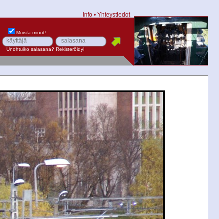
Info
•
Yhteystiedot
Muista minut!
Unohtuiko salasana?
Rekisteröidy!