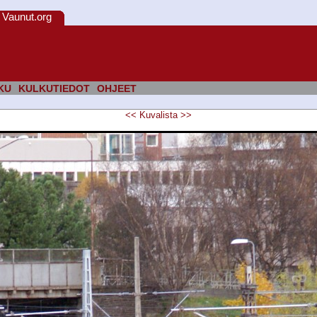
Vaunut.org
KU
KULKUTIEDOT
OHJEET
<<
Kuvalista
>>