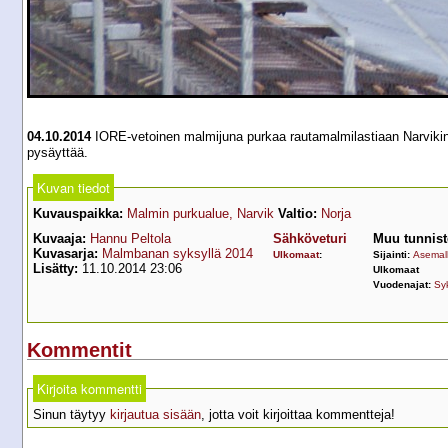
04.10.2014
IORE-vetoinen malmijuna purkaa rautamalmilastiaan Narvikin 
pysäyttää.
Kuvan tiedot
Kuvauspaikka:
Malmin purkualue, Narvik
Valtio:
Norja
Kuvaaja:
Hannu Peltola
Sähköveturi
Muu tunnist
Kuvasarja:
Malmbanan syksyllä 2014
Ulkomaat
:
Sijainti:
Asemall
Lisätty:
11.10.2014 23:06
Ulkomaat
Vuodenajat:
Sy
Kommentit
Kirjoita kommentti
Sinun täytyy
kirjautua sisään
, jotta voit kirjoittaa kommentteja!