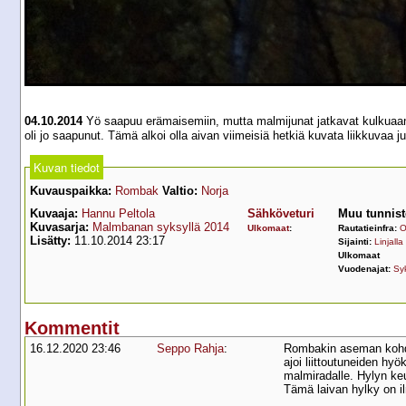
04.10.2014
Yö saapuu erämaisemiin, mutta malmijunat jatkavat kulkuaan. V
oli jo saapunut. Tämä alkoi olla aivan viimeisiä hetkiä kuvata liikkuvaa j
Kuvan tiedot
Kuvauspaikka:
Rombak
Valtio:
Norja
Kuvaaja:
Hannu Peltola
Sähköveturi
Muu tunnist
Kuvasarja:
Malmbanan syksyllä 2014
Ulkomaat
:
Rautatieinfra:
O
Lisätty:
11.10.2014 23:17
Sijainti:
Linjalla
Ulkomaat
Vuodenajat:
Sy
Kommentit
16.12.2020 23:46
Seppo Rahja
:
Rombakin aseman kohdal
ajoi liittoutuneiden hy
malmiradalle. Hylyn keu
Tämä laivan hylky on 