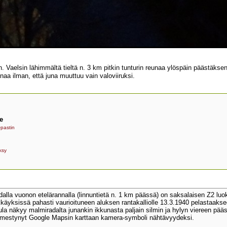
aelsin lähimmältä tieltä n. 3 km pitkin tunturin reunaa ylöspäin päästäkseni
unaa ilman, että juna muuttuu vain valoviiruksi.
e
pastin
ksy
la vuonon etelärannalla (linnuntietä n. 1 km päässä) on saksalaisen Z2 luoka
ökkäyksissä pahasti vaurioituneen aluksen rantakalliolle 13.3.1940 pelastaakse
la näkyy malmiradalta junankin ikkunasta paljain silmin ja hylyn viereen pääs
ilmestynyt Google Mapsin karttaan kamera-symboli nähtävyydeksi.