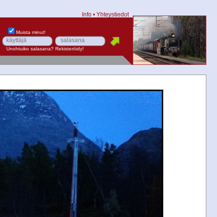
Info
•
Yhteystiedot
Muista minut!
Unohtuiko salasana?
Rekisteröidy!