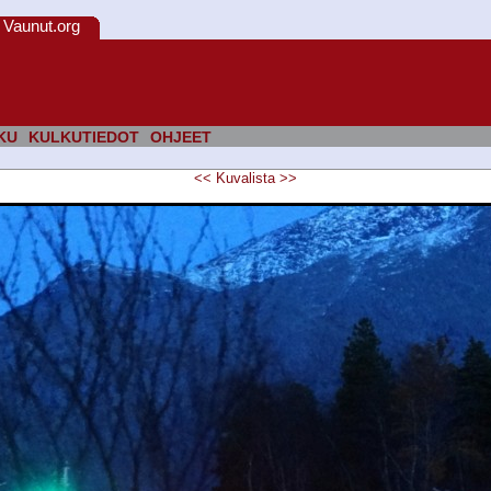
Vaunut.org
KU
KULKUTIEDOT
OHJEET
<<
Kuvalista
>>