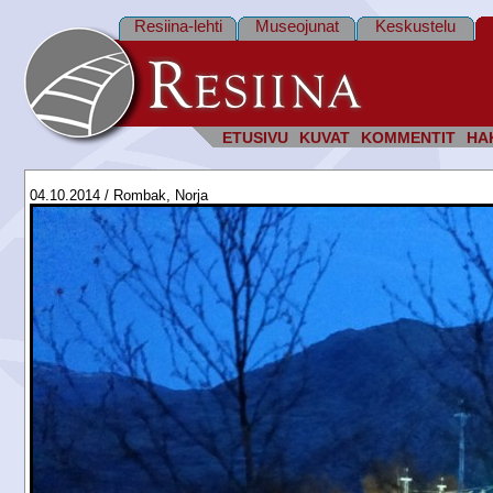
Resiina-lehti
Museojunat
Keskustelu
ETUSIVU
KUVAT
KOMMENTIT
HA
04.10.2014 / Rombak, Norja