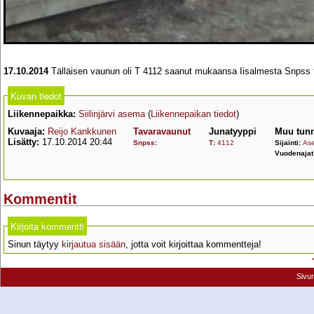
17.10.2014
Tälläisen vaunun oli T 4112 saanut mukaansa Iisalmesta Snpss t
Kuvan tiedot
Liikennepaikka:
Siilinjärvi asema
(
Liikennepaikan tiedot
)
Kuvaaja:
Reijo Kankkunen
Tavaravaunut
Junatyyppi
Muu tunn
Lisätty:
17.10.2014 20:44
Snpss
:
T
:
4112
Sijainti:
Ase
Vuodenajat
Kommentit
Kirjoita kommentti
Sinun täytyy
kirjautua sisään
, jotta voit kirjoittaa kommentteja!
Sivu