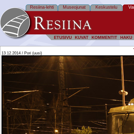
Resiina-lehti
Museojunat
Keskustelu
Va
ETUSIVU
KUVAT
KOMMENTIT
HAKU
13.12.2014 / Pori (uusi)