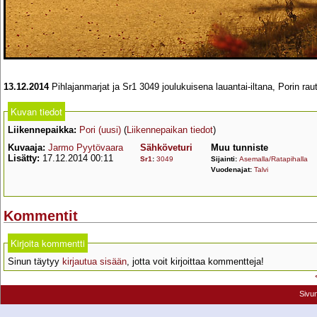
13.12.2014
Pihlajanmarjat ja Sr1 3049 joulukuisena lauantai-iltana, Porin rau
Kuvan tiedot
Liikennepaikka:
Pori (uusi)
(
Liikennepaikan tiedot
)
Kuvaaja:
Jarmo Pyytövaara
Sähköveturi
Muu tunniste
Lisätty:
17.12.2014 00:11
Sr1
:
3049
Sijainti:
Asemalla/Ratapihalla
Vuodenajat:
Talvi
Kommentit
Kirjoita kommentti
Sinun täytyy
kirjautua sisään
, jotta voit kirjoittaa kommentteja!
Sivu