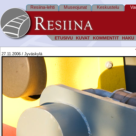
Resiina-lehti
Museojunat
Keskustelu
Va
ETUSIVU
KUVAT
KOMMENTIT
HAKU
27.11.2006 / Jyväskylä