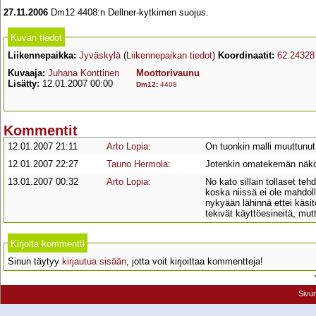
27.11.2006
Dm12 4408:n Dellner-kytkimen suojus.
Kuvan tiedot
Liikennepaikka:
Jyväskylä
(
Liikennepaikan tiedot
)
Koordinaatit:
62.24328
Kuvaaja:
Juhana Konttinen
Moottorivaunu
Lisätty:
12.01.2007 00:00
Dm12
:
4408
Kommentit
12.01.2007 21:11
Arto Lopia
:
On tuonkin malli muuttunut 
12.01.2007 22:27
Tauno Hermola
:
Jotenkin omatekemän näköin
13.01.2007 00:32
Arto Lopia
:
No kato sillain tollaset te
koska niissä ei ole mahdoll
nykyään lähinnä ettei käsit
tekivät käyttöesineitä, mut
Kirjoita kommentti
Sinun täytyy
kirjautua sisään
, jotta voit kirjoittaa kommentteja!
Sivu