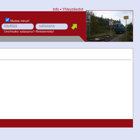
Info
•
Yhteystiedot
Muista minut!
Unohtuiko salasana?
Rekisteröidy!