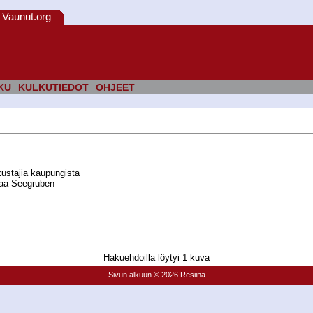
Vaunut.org
KU
KULKUTIEDOT
OHJEET
kustajia kaupungista
htaa Seegruben
Hakuehdoilla löytyi 1 kuva
Sivun alkuun
© 2026 Resiina