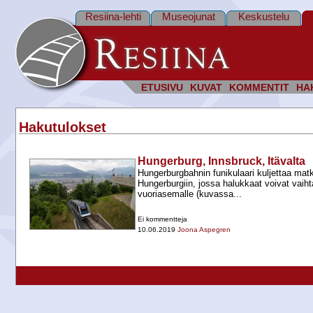
Resiina-lehti
Museojunat
Keskustelu
ETUSIVU
KUVAT
KOMMENTIT
HA
Hakutulokset
Hungerburg, Innsbruck, Itävalta
Hungerburgbahnin funikulaari kuljettaa mat
Hungerburgiin, jossa halukkaat voivat vai
vuoriasemalle (kuvassa...
Ei kommentteja
10.06.2019
Joona Aspegren