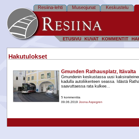
Resiina-lehti
Museojunat
Keskustelu
ETUSIVU
KUVAT
KOMMENTIT
HA
Hakutulokset
Gmunden Rathausplatz, Itävalta
Gmundenin keskustassa uusi kaksiraiteine
kadulla autoliikenteen seassa. Idästä Ratha
saavuttaessa rata kulkee...
5 kommenttia
09.06.2019
Joona Aspegren