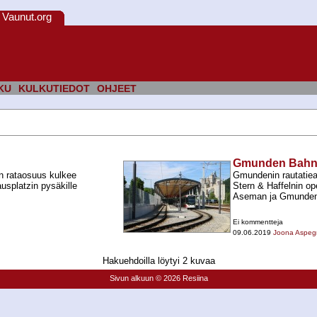
Vaunut.org
KU
KULKUTIEDOT
OHJEET
Gmunden Bahnho
n rataosuus kulkee
Gmundenin rautatiea
usplatzin pysäkille
Stern & Haffelnin op
Aseman ja Gmundeni
Ei kommentteja
09.06.2019
Joona Aspeg
Hakuehdoilla löytyi 2 kuvaa
Sivun alkuun
© 2026 Resiina