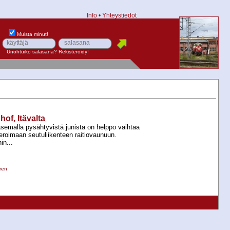
Info
•
Yhteystiedot
Muista minut!
Unohtuiko salasana?
Rekisteröidy!
f, Itävalta
semalla pysähtyvistä junista on helppo vaihtaa
eroimaan seutuliikenteen raitiovaunuun.
n...
ren