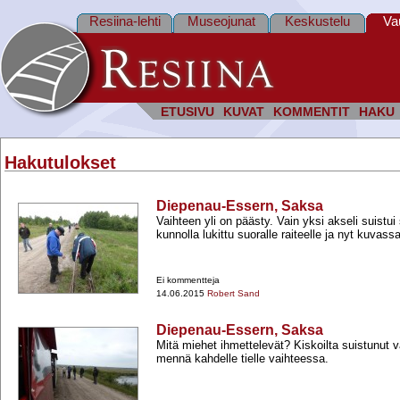
Resiina-lehti
Museojunat
Keskustelu
Va
ETUSIVU
KUVAT
KOMMENTIT
HAKU
Hakutulokset
Diepenau-Essern, Saksa
Vaihteen yli on päästy. Vain yksi akseli suistui 
kunnolla lukittu suoralle raiteelle ja nyt kuvass
Ei kommentteja
14.06.2015
Robert Sand
Diepenau-Essern, Saksa
Mitä miehet ihmettelevät? Kiskoilta suistunut v
mennä kahdelle tielle vaihteessa.