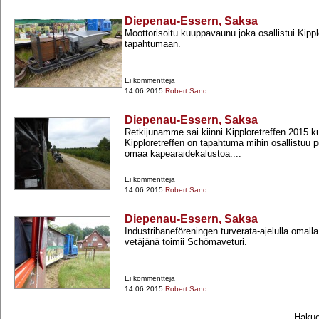
Diepenau-Essern, Saksa
Moottorisoitu kuuppavaunu joka osallistui Kippl
tapahtumaan.
Ei kommentteja
14.06.2015
Robert Sand
Diepenau-Essern, Saksa
Retkijunamme sai kiinni Kipploretreffen 2015 k
Kipploretreffen on tapahtuma mihin osallistuu p
omaa kapearaidekalustoa....
Ei kommentteja
14.06.2015
Robert Sand
Diepenau-Essern, Saksa
Industribaneföreningen turverata-​ajelulla omalla
vetäjänä toimii Schömaveturi.
Ei kommentteja
14.06.2015
Robert Sand
Hakueh