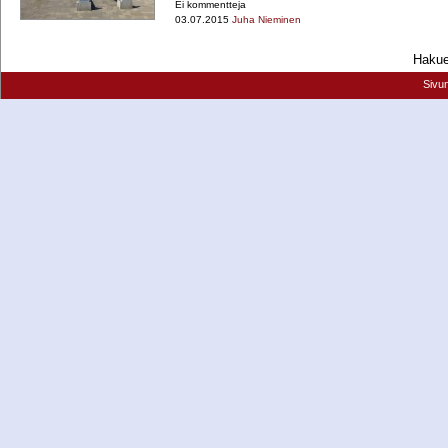
Ei kommentteja
03.07.2015
Juha Nieminen
Hakueh
Sivu