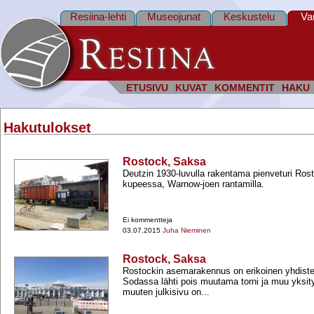
Resiina-lehti
Museojunat
Keskustelu
Va
ETUSIVU
KUVAT
KOMMENTIT
HAKU
Hakutulokset
Rostock, Saksa
Deutzin 1930-​luvulla rakentama pienveturi Ro
kupeessa, Warnow-​joen rantamilla.
Ei kommentteja
03.07.2015
Juha Nieminen
Rostock, Saksa
Rostockin asemarakennus on erikoinen yhdiste
Sodassa lähti pois muutama torni ja muu yksit
muuten julkisivu on...