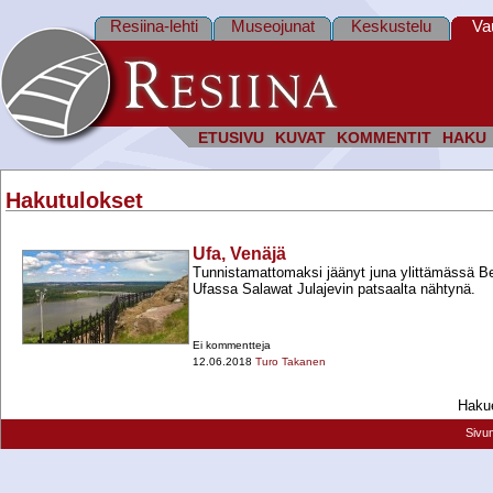
Resiina-lehti
Museojunat
Keskustelu
Va
ETUSIVU
KUVAT
KOMMENTIT
HAKU
Hakutulokset
Ufa, Venäjä
Tunnistamattomaksi jäänyt juna ylittämässä Bela
Ufassa Salawat Julajevin patsaalta nähtynä.
Ei kommentteja
12.06.2018
Turo Takanen
Hakue
Sivu