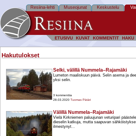
Resiina-lehti
Museojunat
Keskustelu
Va
ETUSIVU
KUVAT
KOMMENTIT
HAKU
Hakutulokset
Selki, välillä Nummela–Rajamäki
Lumeton maaliskuun päivä. Selin asema ja deev
yksi selin.
3 kommenttia
28.03.2020
Tuomas Pätäri
Välillä Nummela–Rajamäki
Vielä Kirkniemen paluujunan veturipari päästele
dieselin katkuja, mutta saapuvan sähköistykse
ilmestynyt...