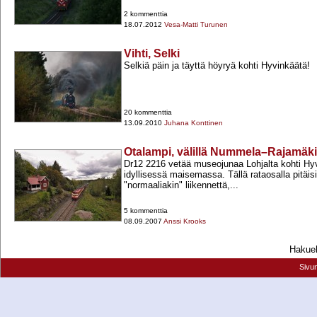
2 kommenttia
18.07.2012
Vesa-Matti Turunen
Vihti, Selki
Selkiä päin ja täyttä höyryä kohti Hyvinkäätä!
20 kommenttia
13.09.2010
Juhana Konttinen
Otalampi, välillä Nummela–Rajamäki
Dr12 2216 vetää museojunaa Lohjalta kohti Hy
idyllisessä maisemassa. Tällä rataosalla pitäis
"normaaliakin" liikennettä,...
5 kommenttia
08.09.2007
Anssi Krooks
Hakueh
Sivu