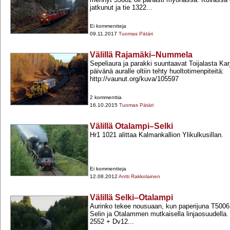
jatkunut ja tie 1322...
Ei kommentteja
09.11.2017
Tuomas Pätäri
Välillä Rajamäki–Nummela
Sepeliaura ja parakki suuntaavat Toijalasta Kar
päivänä auralle oltiin tehty huoltotimenpiteitä:
http://vaunut.org/kuva/105597
2 kommenttia
16.10.2015
Tuomas Pätäri
Välillä Otalampi–Selki
Hr1 1021 alittaa Kalmankallion Ylikulkusillan.
Ei kommentteja
12.08.2012
Antti Rakkolainen
Välillä Selki–Otalampi
Aurinko tekee nousuaan, kun paperijuna T5006 
Selin ja Otalammen mutkaisella linjaosuudella.
2552 +​ Dv12...