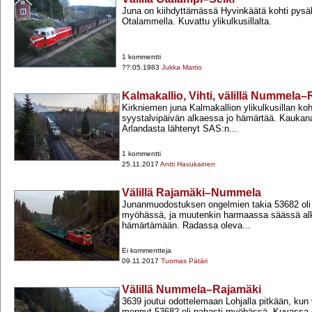
Juna on kiihdyttämässä Hyvinkäätä kohti pysä
Otalammella. Kuvattu ylikulkusillalta.
1 kommentti
??.05.1983
Jukka Martio
Kalmakallio, Vihti, välillä Nummela
Kirkniemen juna Kalmakallion ylikulkusillan ko
syystalvipäivän alkaessa jo hämärtää. Kaukana
Arlandasta lähtenyt SAS:n...
1 kommentti
25.11.2017
Antti Havukainen
Välillä Rajamäki–Nummela
Junanmuodostuksen ongelmien takia 53682 oli 
myöhässä, ja muutenkin harmaassa säässä alk
hämärtämään. Radassa oleva...
Ei kommentteja
09.11.2017
Tuomas Pätäri
Välillä Nummela–Rajamäki
3639 joutui odottelemaan Lohjalla pitkään, ku
mennyt 53682 oli pahasti myöhässä. Kuvassa 