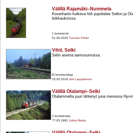
Välillä Rajamäki–Nummela
Koverhariin kulkeva hiili pujottelee Selkin ja 
leikkauksissa.
1 kommentti
01.06.2020
Tuomas Pätäri
Vihti, Selki
Selin asema aamusumussa.
Ei kommentteja
25.05.2019
Jimi Lappalainen
Välillä Otalampi–Selki
Otalammelta juuri lähtenyt juna menossa Hyvin
2 kommenttia
??.05.1981
Jukka Martio
Välillä Otalampi–Selki