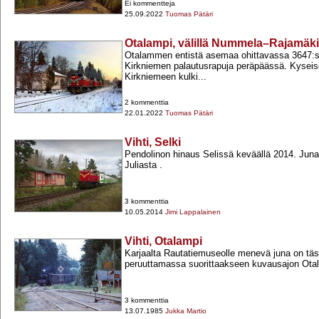
Ei kommentteja
25.09.2022
Tuomas Pätäri
Otalampi, välillä Nummela–Rajamäki
Otalammen entistä asemaa ohittavassa 3647:ss
Kirkniemen palautusrapuja peräpäässä. Kyseisel
Kirkniemeen kulki...
2 kommenttia
22.01.2022
Tuomas Pätäri
Vihti, Selki
Pendolinon hinaus Selissä keväällä 2014. Junan
Juliasta .
3 kommenttia
10.05.2014
Jimi Lappalainen
Vihti, Otalampi
Karjaalta Rautatiemuseolle menevä juna on tä
peruuttamassa suorittaakseen kuvausajon Ota
3 kommenttia
13.07.1985
Jukka Martio