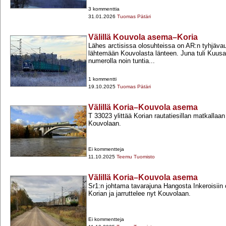
3 kommenttia
31.01.2026
Tuomas Pätäri
Välillä Kouvola asema–Koria
Lähes arctisissa olosuhteissa on AR:n tyhjäva
lähtemään Kouvolasta länteen. Juna tuli Kuusa
numerolla noin tuntia...
1 kommentti
19.10.2025
Tuomas Pätäri
Välillä Koria–Kouvola asema
T 33023 ylittää Korian rautatiesillan matkallaa
Kouvolaan.
Ei kommentteja
11.10.2025
Teemu Tuomisto
Välillä Koria–Kouvola asema
Sr1:n johtama tavarajuna Hangosta Inkeroisiin o
Korian ja jarruttelee nyt Kouvolaan.
Ei kommentteja