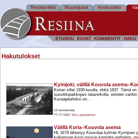
Resiina-lehti
Museojunat
Keskustelu
Va
ETUSIVU
KUVAT
KOMMENTIT
HAKU
Hakutulokset
Kymijoki, välillä Kouvola asema–Ko
Korian sillat 1930-​luvulla, ehkä 1937. Tämä on
suosikkipaikkojani rataverkolla, eritoten vanhin
Kuvaajatahoksi on...
10 kommenttia
??.??.1937
Jimi Lappalainen
Välillä Koria–Kouvola asema
HL 1679 lähestyy Kouvolaa kylmän Kymijoen yl
kulkemaan kuun nousun kannalta parhaiten, m