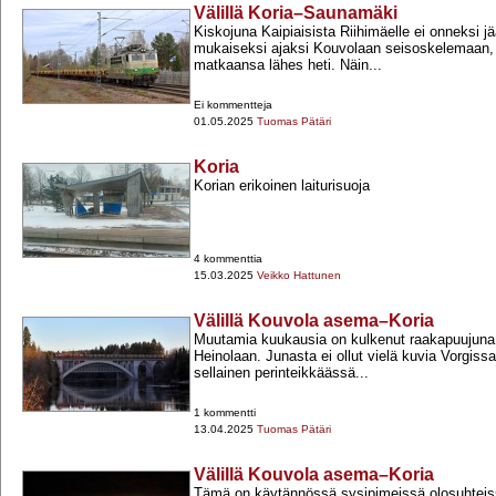
Välillä Koria–Saunamäki
Kiskojuna Kaipiaisista Riihimäelle ei onneksi j
mukaiseksi ajaksi Kouvolaan seisoskelemaan, 
matkaansa lähes heti. Näin...
Ei kommentteja
01.05.2025
Tuomas Pätäri
Koria
Korian erikoinen laiturisuoja
4 kommenttia
15.03.2025
Veikko Hattunen
Välillä Kouvola asema–Koria
Muutamia kuukausia on kulkenut raakapuujun
Heinolaan. Junasta ei ollut vielä kuvia Vorgissa
sellainen perinteikkäässä...
1 kommentti
13.04.2025
Tuomas Pätäri
Välillä Kouvola asema–Koria
Tämä on käytännössä sysipimeissä olosuhteiss