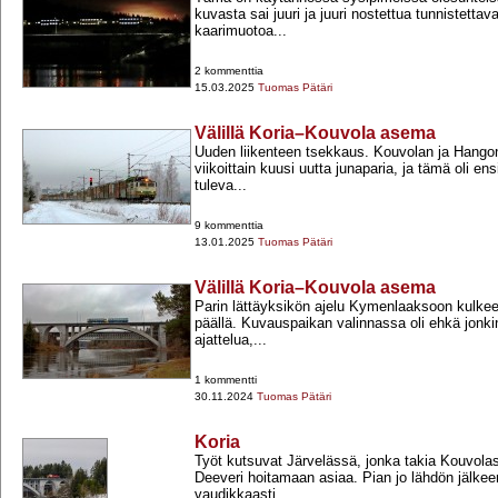
kuvasta sai juuri ja juuri nostettua tunnistettava
kaarimuotoa...
2 kommenttia
15.03.2025
Tuomas Pätäri
Välillä Koria–Kouvola asema
Uuden liikenteen tsekkaus. Kouvolan ja Hangon 
viikoittain kuusi uutta junaparia, ja tämä oli 
tuleva...
9 kommenttia
13.01.2025
Tuomas Pätäri
Välillä Koria–Kouvola asema
Parin lättäyksikön ajelu Kymenlaaksoon kulkee
päällä. Kuvauspaikan valinnassa oli ehkä jonkin
ajattelua,...
1 kommentti
30.11.2024
Tuomas Pätäri
Koria
Työt kutsuvat Järvelässä, jonka takia Kouvolas
Deeveri hoitamaan asiaa. Pian jo lähdön jälkee
vaudikkaasti...