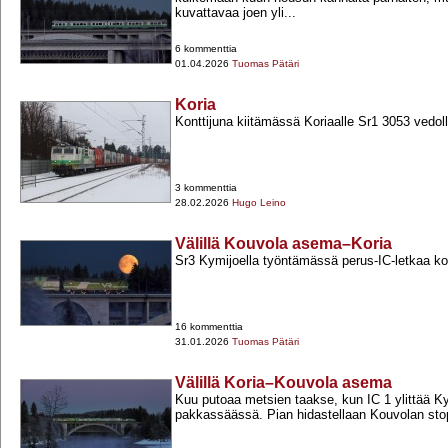
kuvattavaa joen yli...
6 kommenttia
01.04.2026
Tuomas Pätäri
Koria
Konttijuna kiitämässä Koriaalle Sr1 3053 vedoll
3 kommenttia
28.02.2026
Hugo Leino
Välillä Kouvola asema–Koria
Sr3 Kymijoella työntämässä perus-​IC-​letkaa k
16 kommenttia
31.01.2026
Tuomas Pätäri
Välillä Koria–Kouvola asema
Kuu putoaa metsien taakse, kun IC 1 ylittää 
pakkassäässä. Pian hidastellaan Kouvolan stop