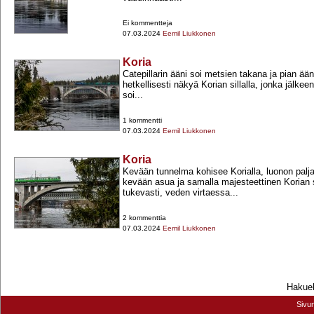
Ei kommentteja
07.03.2024
Eemil Liukkonen
Koria
Catepillarin ääni soi metsien takana ja pian ään
hetkellisesti näkyä Korian sillalla, jonka jälkee
soi...
1 kommentti
07.03.2024
Eemil Liukkonen
Koria
Kevään tunnelma kohisee Korialla, luonon palj
kevään asua ja samalla majesteettinen Korian s
tukevasti, veden virtaessa...
2 kommenttia
07.03.2024
Eemil Liukkonen
Hakueh
Sivu