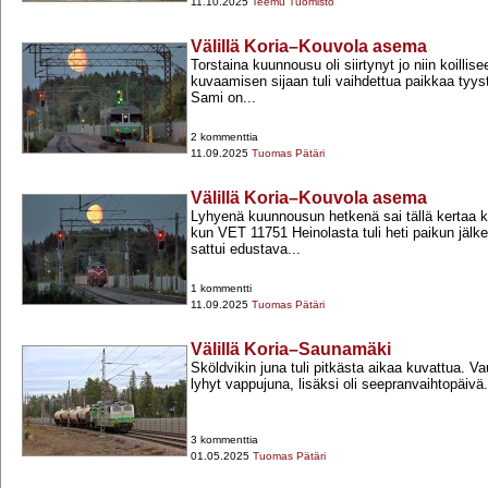
11.10.2025
Teemu Tuomisto
Välillä Koria–Kouvola asema
Torstaina kuunnousu oli siirtynyt jo niin koillis
kuvaamisen sijaan tuli vaihdettua paikkaa tyysti
Sami on...
2 kommenttia
11.09.2025
Tuomas Pätäri
Välillä Koria–Kouvola asema
Lyhyenä kuunnousun hetkenä sai tällä kertaa k
kun VET 11751 Heinolasta tuli heti paikun jäl
sattui edustava...
1 kommentti
11.09.2025
Tuomas Pätäri
Välillä Koria–Saunamäki
Sköldvikin juna tuli pitkästa aikaa kuvattua. Va
lyhyt vappujuna, lisäksi oli seepranvaihtopäivä.
3 kommenttia
01.05.2025
Tuomas Pätäri