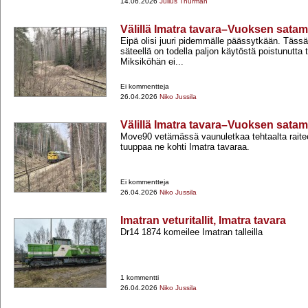
14.06.2026
Julius Thurman
Välillä Imatra tavara–Vuoksen sata
Eipä olisi juuri pidemmälle päässytkään. Tässä 
säteellä on todella paljon käytöstä poistunutta t
Miksiköhän ei...
Ei kommentteja
26.04.2026
Niko Jussila
Välillä Imatra tavara–Vuoksen sata
Move90 vetämässä vaunuletkaa tehtaalta raite
tuuppaa ne kohti Imatra tavaraa.
Ei kommentteja
26.04.2026
Niko Jussila
Imatran veturitallit, Imatra tavara
Dr14 1874 komeilee Imatran talleilla
1 kommentti
26.04.2026
Niko Jussila