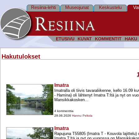
Resiina-lehti
Museojunat
Keskustelu
Va
ETUSIVU
KUVAT
KOMMENTIT
HAKU
Hakutulokset
Imatra
Imatralla oli tiivis tavaraliikenne, kello 16.09 
-​ Hamina) oli lähtenyt Imatra T:ltä ja nyt on vu
Mansikkakosken...
4 kommenttia
29.06.2026
Hannu Peltola
Imatra
Rapujuna T55805 (Imatra T -​ Kouvola lajittelu) o
Imatra T:ltä ja nyt on vuorossa on Mansikkakos