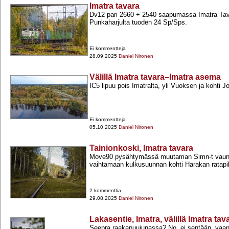
Imatra tavara
Dv12 pari 2660 +​ 2540 saapumassa Imatra Tava
Punkaharjulta tuoden 24 Sp/Sps.
Ei kommentteja
28.09.2025
Daniel Nironen
Välillä Imatra tavara–Imatra asema
IC5 lipuu pois Imatralta, yli Vuoksen ja kohti J
Ei kommentteja
05.10.2025
Daniel Nironen
Tainionkoski, Imatra tavara
Move90 pysähtymässä muutaman Simn-​t vau
vaihtamaan kulkusuunnan kohti Harakan ratapi
2 kommenttia
29.08.2025
Daniel Nironen
Lakasentie, Imatra, välillä Imatra t
Seepra raakapuujunassa? No, ei sentään, vaan