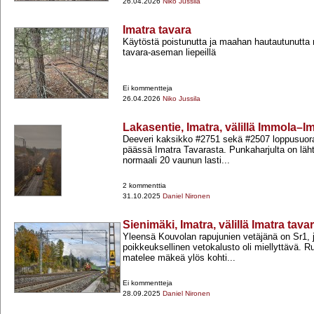
26.04.2026
Niko Jussila
Imatra tavara
Käytöstä poistunutta ja maahan hautautunutta r
tavara-​aseman liepeillä
Ei kommentteja
26.04.2026
Niko Jussila
Lakasentie, Imatra, välillä Immola–I
Deeveri kaksikko #2751 sekä #2507 loppusuor
päässä Imatra Tavarasta. Punkaharjulta on lä
normaali 20 vaunun lasti...
2 kommenttia
31.10.2025
Daniel Nironen
Sienimäki, Imatra, välillä Imatra ta
Yleensä Kouvolan rapujunien vetäjänä on Sr1, 
poikkeuksellinen vetokalusto oli miellyttävä. R
matelee mäkeä ylös kohti...
Ei kommentteja
28.09.2025
Daniel Nironen