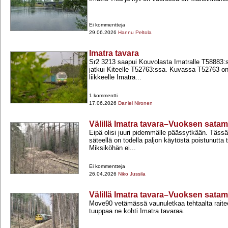
Ei kommentteja
29.06.2026
Hannu Peltola
Imatra tavara
Sr2 3213 saapui Kouvolasta Imatralle T58883:
jatkui Kiteelle T52763:ssa. Kuvassa T52763 on
liikkeelle Imatra...
1 kommentti
17.06.2026
Daniel Nironen
Välillä Imatra tavara–Vuoksen sata
Eipä olisi juuri pidemmälle päässytkään. Tässä 
säteellä on todella paljon käytöstä poistunutta t
Miksiköhän ei...
Ei kommentteja
26.04.2026
Niko Jussila
Välillä Imatra tavara–Vuoksen sata
Move90 vetämässä vaunuletkaa tehtaalta raite
tuuppaa ne kohti Imatra tavaraa.