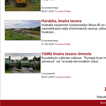
Ei kommentteja
09.07.2025
Tuomas Pätäri
Harakka, Imatra tavara
Imatralla kauemmin työskennellyt Move-​90 on o
vaunuletkasta neljä ensimmäistä vaunua, jotka 
Vuoksen...
Ei kommentteja
27.06.2025
Tuomas Pätäri
Välillä Imatra tavara–Immola
Kuvatekstin valinnan vaikeus: "Kymppi-​iicee i
ytimessä" vai "ei-​enää-​niin-​moderni veturi...
1 kommentti
09.07.2025
Tuomas Pätäri
Hakueh
Sivu