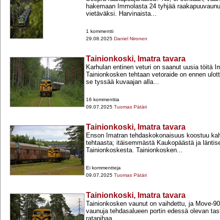
hakemaan Immolasta 24 tyhjää raakapuuvaunua
vietäväksi. Harvinaista...
1 kommentti
29.08.2025
Daniel Nironen
Tainionkoski, Imatra tavara
Karhulan entinen veturi on saanut uusia töitä Im
Tainionkosken tehtaan vetoraide on ennen ulott
se tyssää kuvaajan alla...
16 kommenttia
09.07.2025
Tuomas Pätäri
Tainionkoski, Imatra tavara
Enson Imatran tehdaskokonaisuus koostuu kahd
tehtaasta; itäisemmästä Kaukopäästä ja länt
Tainionkoskesta. Tainionkosken...
Ei kommentteja
09.07.2025
Tuomas Pätäri
Tainionkoski, Imatra tavara
Tainionkosken vaunut on vaihdettu, ja Move-​90
vaunuja tehdasalueen portin edessä olevan tasu
ratapihaa.