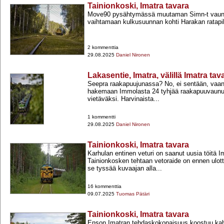
Tainionkoski, Imatra tavara
Move90 pysähtymässä muutaman Simn-​t vau
vaihtamaan kulkusuunnan kohti Harakan ratapi
2 kommenttia
29.08.2025
Daniel Nironen
Lakasentie, Imatra, välillä Imatra t
Seepra raakapuujunassa? No, ei sentään, vaan
hakemaan Immolasta 24 tyhjää raakapuuvaunua
vietäväksi. Harvinaista...
1 kommentti
29.08.2025
Daniel Nironen
Tainionkoski, Imatra tavara
Karhulan entinen veturi on saanut uusia töitä Im
Tainionkosken tehtaan vetoraide on ennen ulott
se tyssää kuvaajan alla...
16 kommenttia
09.07.2025
Tuomas Pätäri
Tainionkoski, Imatra tavara
Enson Imatran tehdaskokonaisuus koostuu kahd