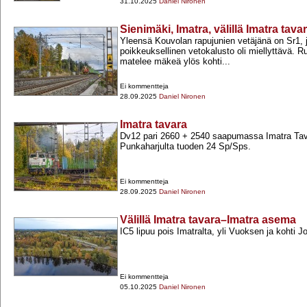
31.10.2025
Daniel Nironen
Sienimäki, Imatra, välillä Imatra ta
Yleensä Kouvolan rapujunien vetäjänä on Sr1, 
poikkeuksellinen vetokalusto oli miellyttävä. R
matelee mäkeä ylös kohti...
Ei kommentteja
28.09.2025
Daniel Nironen
Imatra tavara
Dv12 pari 2660 +​ 2540 saapumassa Imatra Tava
Punkaharjulta tuoden 24 Sp/Sps.
Ei kommentteja
28.09.2025
Daniel Nironen
Välillä Imatra tavara–Imatra asema
IC5 lipuu pois Imatralta, yli Vuoksen ja kohti J
Ei kommentteja
05.10.2025
Daniel Nironen