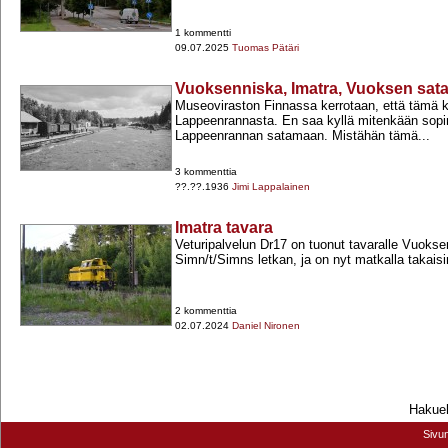
1 kommentti
09.07.2025
Tuomas Pätäri
Vuoksenniska, Imatra, Vuoksen sat
Museoviraston Finnassa kerrotaan, että tämä k
Lappeenrannasta. En saa kyllä mitenkään sop
Lappeenrannan satamaan. Mistähän tämä...
3 kommenttia
??.??.1936
Jimi Lappalainen
Imatra tavara
Veturipalvelun Dr17 on tuonut tavaralle Vuoks
Simn/t/Simns letkan, ja on nyt matkalla takaisi
2 kommenttia
02.07.2024
Daniel Nironen
Hakueh
Sivu