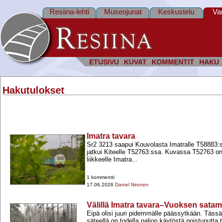
Resiina-lehti
Museojunat
Keskustelu
Va
ETUSIVU
KUVAT
KOMMENTIT
HAKU
Hakutulokset
Imatra tavara
Sr2 3213 saapui Kouvolasta Imatralle T58883:
jatkui Kiteelle T52763:ssa. Kuvassa T52763 on
liikkeelle Imatra...
1 kommentti
17.06.2026
Daniel Nironen
Välillä Imatra tavara–Vuoksen sata
Eipä olisi juuri pidemmälle päässytkään. Tässä 
säteellä on todella paljon käytöstä poistunutta t