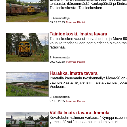
tehtaasta; itäisemmästä Kaukopäästä ja länt
Tainionkoskesta. Tainionkosken...
Ei kommentteja
09.07.2025
Tuomas Pätäri
Tainionkoski, Imatra tavara
Tainionkosken vaunut on vaihdettu, ja Move-​90
vaunuja tehdasalueen portin edessä olevan tasu
ratapihaa.
Ei kommentteja
09.07.2025
Tuomas Pätäri
Harakka, Imatra tavara
Imatralla kauemmin työskennellyt Move-​90 on o
vaunuletkasta neljä ensimmäistä vaunua, jotka 
Vuoksen...
Ei kommentteja
27.06.2025
Tuomas Pätäri
Välillä Imatra tavara–Immola
Kuvatekstin valinnan vaikeus: "Kymppi-​iicee i
ytimessä" vai "ei-​enää-​niin-​moderni veturi...