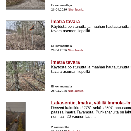
Ei kommentteja
26.04.2026
Niko Jussila
Imatra tavara
Käytöstä poistunutta ja maahan hautautunutta r
tavara-​aseman liepeillä
Ei kommentteja
26.04.2026
Niko Jussila
Imatra tavara
Käytöstä poistunutta ja maahan hautautunutta r
tavara-​aseman liepeillä
Ei kommentteja
26.04.2026
Niko Jussila
Lakasentie, Imatra, välillä Immola–I
Deeveri kaksikko #2751 sekä #2507 loppusuor
päässä Imatra Tavarasta. Punkaharjulta on lä
normaali 20 vaunun lasti...
2 kommenttia