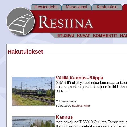
Resiina-lehti
Museojunat
Keskustelu
ETUSIVU
KUVAT
KOMMENTIT
HA
Hakutulokset
Välillä Kannus–Riippa
SSAB:llä ollut ylituotantoa kun maanantaisi
kulkeva puolen päivän kelajuna kulki lisänu
30.6....
Ei kommentteja
30.06.2026
Rasmus Viirre
Kannus
Yön sekajuna T 55010 Oulusta Tampereelle 
Kannuksen ohi vielä illan aikaan, kolme ja p