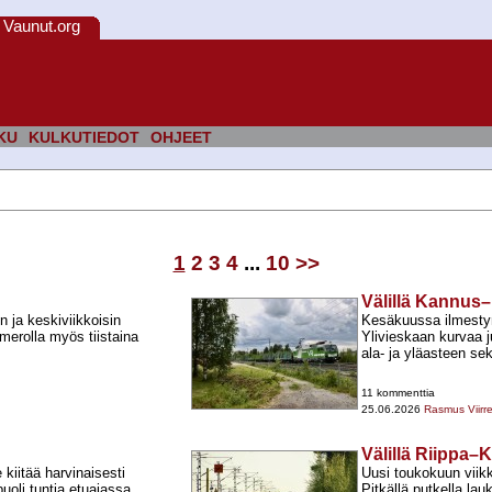
Vaunut.org
KU
KULKUTIEDOT
OHJEET
1
2
3
4
...
10
>>
Välillä Kannus
n ja keskiviikkoisin
Kesäkuussa ilmestyn
merolla myös tiistaina
Ylivieskaan kurvaa 
ala-​ ja yläasteen sek
11 kommenttia
25.06.2026
Rasmus Viirr
Välillä Riippa
kiitää harvinaisesti
Uusi toukokuun viikko
uoli tuntia etuajassa.
Pitkällä putkella l