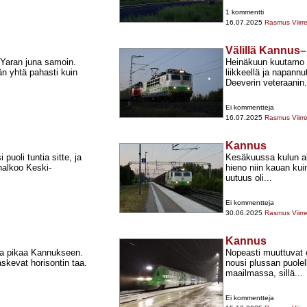
1 kommentti
16.07.2025
Rasmus Viirr
Välillä Kannus
 Yaran juna samoin.
Heinäkuun kuutamo e
n yhtä pahasti kuin
liikkeellä ja napann
Deeverin veteraanin.
Ei kommentteja
16.07.2025
Rasmus Viirr
Kannus
uoli tuntia sitte, ja
Kesäkuussa kulun alo
halkoo Keski-​
hieno niin kauan kui
uutuus oli...
Ei kommentteja
30.06.2025
Rasmus Viirr
Kannus
ta pikaa Kannukseen.
Nopeasti muuttuvat 
skevat horisontin taa.
nousi plussan puole
maailmassa, sillä...
Ei kommentteja