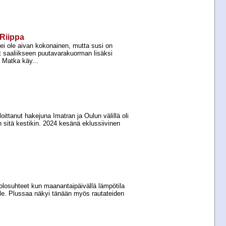
e
–Riippa
i ole aivan kokonainen, mutta susi on
ut saaliikseen puutavarakuorman lisäksi
 Matka käy...
e
ittanut hakejuna Imatran ja Oulun välillä oli
n sitä kestikin. 2024 kesänä eklussiivinen
e
olosuhteet kun maanantaipäivällä lämpötila
lle. Plussaa näkyi tänään myös rautateiden