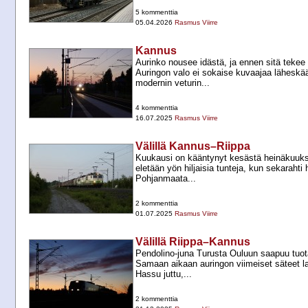
5 kommenttia
05.04.2026
Rasmus Viirre
Kannus
Aurinko nousee idästä, ja ennen sitä tekee
Auringon valo ei sokaise kuvaajaa läheskää
modernin veturin...
4 kommenttia
16.07.2025
Rasmus Viirre
Välillä Kannus–Riippa
Kuukausi on kääntynyt kesästä heinäkuuksi p
eletään yön hiljaisia tunteja, kun sekarahti 
Pohjanmaata...
2 kommenttia
01.07.2025
Rasmus Viirre
Välillä Riippa–Kannus
Pendolino-​juna Turusta Ouluun saapuu tuo
Samaan aikaan auringon viimeiset säteet la
Hassu juttu,...
2 kommenttia