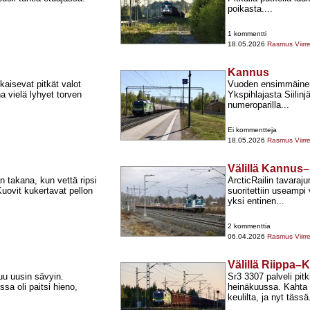
poikasta....
1 kommentti
18.05.2026
Rasmus Viirr
Kannus
okaisevat pitkät valot
Vuoden ensimmäinen 
a vielä lyhyet torven
Ykspihlajasta Siilin
numeroparilla...
Ei kommentteja
18.05.2026
Rasmus Viirr
Välillä Kannus
 takana, kun vettä ripsi
ArcticRailin tavara
uovit kukertavat pellon
suoritettiin useampi
yksi entinen...
2 kommenttia
06.04.2026
Rasmus Viirr
Välillä Riippa
uu uusin sävyin.
Sr3 3307 palveli pit
a oli paitsi hieno,
heinäkuussa. Kahta v
keulilta, ja nyt tässä.