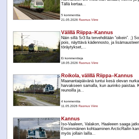
Tällä kertaa...
5 kommenttia
21.05.2026
Rasmus Viirre
Välillä Riippa–Kannus
Näin sillä Sr3:lla tervehditään ”oikein”. ;) S
pois, näyttävä kädennosto, ja lisämausteen
töräytykset,...
Ei kommentteja
18.05.2026
Rasmus Viirre
Roikola, välillä Riippa–Kannus
Maanantaipäivänä tuntui kesä olevan nurkan
harvakseen samalla, kun aurinko paistaa. K
reunoilla ja...
4 kommenttia
11.05.2026
Rasmus Viirre
Kannus
Iso-​Vaaleen, Valakon, Haaleeen saaga jatk
Ensimmäinen kohtaaminen ArcticRailin kanss
myös jollain lailla...