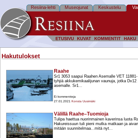
Resiina-lehti
Museojunat
Keskustelu
Va
ETUSIVU
KUVAT
KOMMENTIT
HAKU
Hakutulokset
Raahe
Sr1 3053 saapui Raahen Asemalle VET 11881-
tyhjiä akkukemikaalijunan vaunuja, jotka Dv12 
asemalle. Sr1...
Ei kommentteja
27.01.2021
Konsta Uusimäki
Välillä Raahe–Tuomioja
Tulipa haettua nuorinmainen kaverinsa luota R
Hakureissuun tuli pieni mutka matkaan ja aivan
mitään suunnitelmaa...mitä nyt...