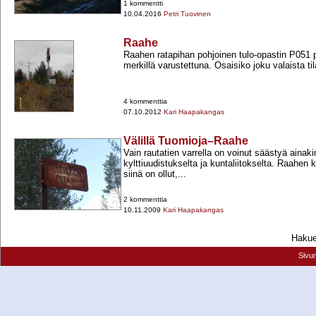
1 kommentti
10.04.2016
Petri Tuovinen
Raahe
Raahen ratapihan pohjoinen tulo-​opastin P051 
merkillä varustettuna. Osaisiko joku valaista ti
4 kommenttia
07.10.2012
Kari Haapakangas
Välillä Tuomioja–Raahe
Vain rautatien varrella on voinut säästyä ainak
kylttiuudistukselta ja kuntaliitokselta. Raahen 
siinä on ollut,...
2 kommenttia
10.11.2009
Kari Haapakangas
Hakueh
Sivu