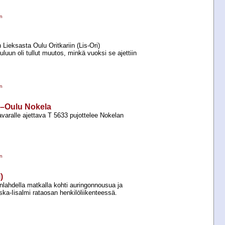
en
 Lieksasta Oulu Oritkariin (Lis-​Ori)
luun oli tullut muutos, minkä vuoksi se ajettiin
en
la–Oulu Nokela
varalle ajettava T 5633 pujottelee Nokelan
en
)
nlahdella matkalla kohti auringonnousua ja
ska-​Iisalmi rataosan henkilöliikenteessä.