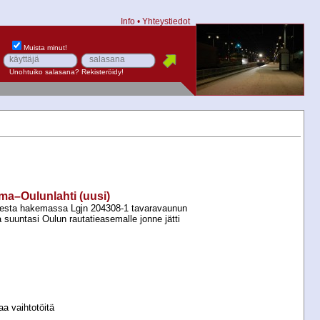
Info
•
Yhteystiedot
Muista minut!
Unohtuiko salasana?
Rekisteröidy!
ema–Oulunlahti (uusi)
hesta hakemassa Lgjn 204308-​1 tavaravaunun
a suuntasi Oulun rautatieasemalle jonne jätti
aa vaihtotöitä