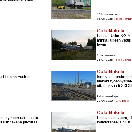
10 kommenttia
05.06.2025
Veikko Hattu
Oulu Nokela
Fennia Railin Sr3 20
minkä jälkeen veturi
hyvin...
2 kommenttia
25.07.2025
Petri Tuovin
Oulu Nokela
u Nokelan varikon
Ison varikkorakennu
hiekantäydennyspai
ottamassa oli Sr3 3
Ei kommentteja
26.04.2025
Panu Breilin
Oulu Nokela
sen kylkeen rakennettu
Fenniarailin vuoro, 
tallin takana pilkottaa
kolmioraiteella NOK