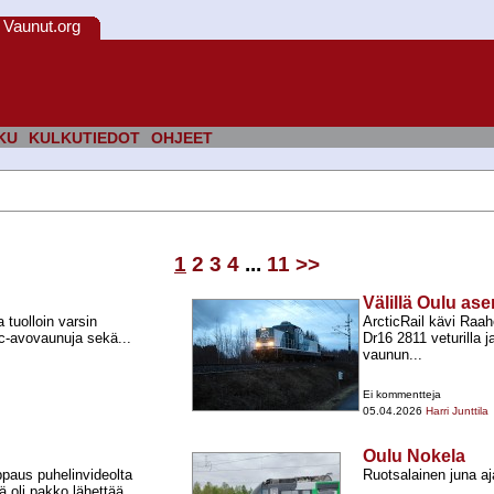
Vaunut.org
KU
KULKUTIEDOT
OHJEET
1
2
3
4
...
11
>>
Välillä Oulu as
tuolloin varsin
ArcticRail kävi Raa
c-​avovaunuja sekä...
Dr16 2811 veturilla j
vaunun...
Ei kommentteja
05.04.2026
Harri Junttila
Oulu Nokela
paus puhelinvideolta
Ruotsalainen juna aj
ä oli pakko lähettää