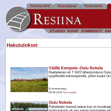
Resiina-lehti
Museojunat
Keskustelu
ETUSIVU
KUVAT
KOMMENTIT
HA
Hakutulokset
Välillä Kempele–Oulu Nokela
Raahelainen eli T 5423 lähestymässä Oulua 
tyypillisellä kokoonpanolla, johon kuului Oc
Ei kommentteja
08.08.2018
Toni Lassila
Oulu Nokela
Pahoittelen huonoa laatua kun on kuvakaap
mutta kalusto oli sen verran harvinainen ett