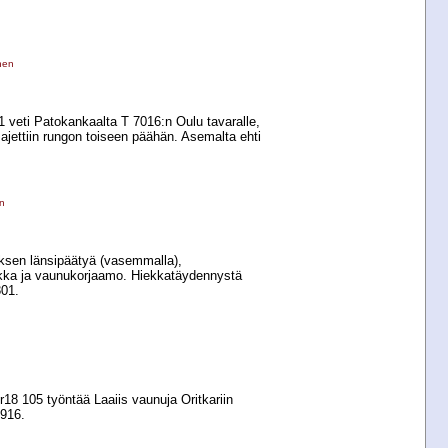
nen
1 veti Patokankaalta T 7016:n Oulu tavaralle,
 ajettiin rungon toiseen päähän. Asemalta ehti
en
ksen länsipäätyä (vasemmalla),
kka ja vaunukorjaamo. Hiekkatäydennystä
301.
Dr18 105 työntää Laaiis vaunuja Oritkariin
 916.