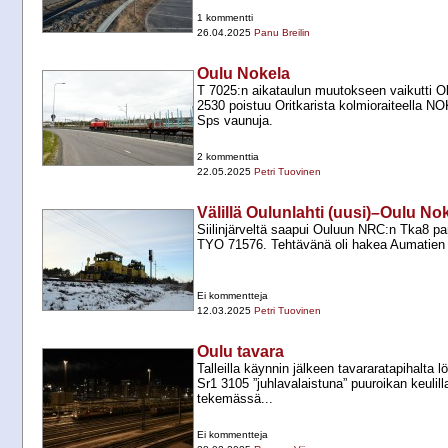
1 kommentti
26.04.2025
Panu Breilin
Oulu Nokela
T 7025:n aikataulun muutokseen vaikutti O
2530 poistuu Oritkarista kolmioraiteella N
Sps vaunuja.
2 kommenttia
22.05.2025
Petri Tuovinen
Välillä Oulunlahti (uusi)–Oulu No
Siilinjärveltä saapui Ouluun NRC:n Tka8 par
TYO 71576. Tehtävänä oli hakea Aumatien pää
Ei kommentteja
12.03.2025
Petri Tuovinen
Oulu tavara
Talleilla käynnin jälkeen tavararatapihalta 
Sr1 3105 ”juhlavalaistuna” puuroikan keuli
tekemässä...
Ei kommentteja