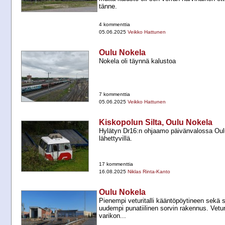
tänne.
4 kommenttia
05.06.2025
Veikko Hattunen
Oulu Nokela
Nokela oli täynnä kalustoa
7 kommenttia
05.06.2025
Veikko Hattunen
Kiskopolun Silta, Oulu Nokela
Hylätyn Dr16:n ohjaamo päivänvalossa Oul
lähettyvillä.
17 kommenttia
16.08.2025
Niklas Rinta-Kanto
Oulu Nokela
Pienempi veturitalli kääntöpöytineen sekä 
uudempi punatiilinen sorvin rakennus. Veturi
varikon...