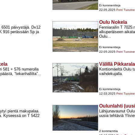
Ei kommentteja
22.05.2025
Petri Tuovin
Oulu Nokela
l 6501 päivystäjä. Dv12
Fenniarailin T 7025:n
OK 916 perässään Sp ja
alkuperäiseen aikatau
Oulu...
Ei kommentteja
22.05.2025
Petri Tuovin
kela
Välillä Pikkara
i 581 +​ 576 numerolla
Kontiomäeltä Oulu ta
stä, ”tekarihallilta”...
vaihdekujalla.
Ei kommentteja
12.03.2025
Petri Tuovin
Oulunlahti (uusi
löytyi pientä makupalaa.
Lähijunavaunut Oulu
lla. Kyseessä on T 5422
uusia tehtäviä Ylivie
2 kommenttia