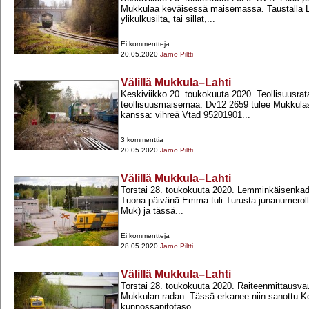
Mukkulaa keväisessä maisemassa. Taustalla
ylikulkusilta, tai sillat,...
Ei kommentteja
20.05.2020
Jarno Piltti
Välillä Mukkula–Lahti
Keskiviikko 20. toukokuuta 2020. Teollisuusrat
teollisuusmaisemaa. Dv12 2659 tulee Mukkula
kanssa: vihreä Vtad 95201901...
3 kommenttia
20.05.2020
Jarno Piltti
Välillä Mukkula–Lahti
Torstai 28. toukokuuta 2020. Lemminkäisenkad
Tuona päivänä Emma tuli Turusta junanumerolla
Muk) ja tässä...
Ei kommentteja
28.05.2020
Jarno Piltti
Välillä Mukkula–Lahti
Torstai 28. toukokuuta 2020. Raiteenmittausva
Mukkulan radan. Tässä erkanee niin sanottu K
kunnossapitotaso...