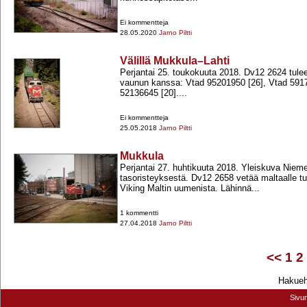
Ei kommentteja
28.05.2020
Jarno Piltti
Välillä Mukkula–Lahti
Perjantai 25. toukokuuta 2018. Dv12 2624 tul
vaunun kanssa: Vtad 95201950 [26], Vtad 5917
52136645 [20]....
Ei kommentteja
25.05.2018
Jarno Piltti
Mukkula
Perjantai 27. huhtikuuta 2018. Yleiskuva Nie
tasoristeyksestä. Dv12 2658 vetää maltaalle t
Viking Maltin uumenista. Lähinnä...
1 kommentti
27.04.2018
Jarno Piltti
<<
1
2
Hakuehd
Sivu