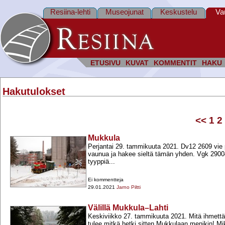
Resiina-lehti
Museojunat
Keskustelu
Va
ETUSIVU
KUVAT
KOMMENTIT
HAKU
Hakutulokset
<<
1
2
Mukkula
Perjantai 29. tammikuuta 2021. Dv12 2609 vie 
vaunua ja hakee sieltä tämän yhden. Vgk 2900
tyyppiä...
Ei kommentteja
29.01.2021
Jarno Piltti
Välillä Mukkula–Lahti
Keskiviikko 27. tammikuuta 2021. Mitä ihmett
tulee mitkä hetki sitten Mukkulaan menikin! Mi