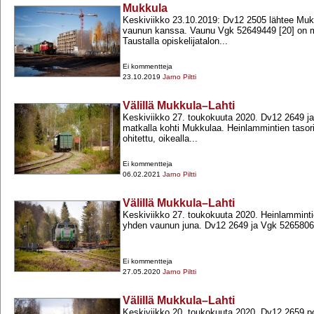
Mukkula
Keskiviikko 23.10.2019: Dv12 2505 lähtee Mu
vaunun kanssa. Vaunu Vgk 52649449 [20] on ma
Taustalla opiskelijatalon...
Ei kommentteja
23.10.2019
Jarno Piltti
Välillä Mukkula–Lahti
Keskiviikko 27. toukokuuta 2020. Dv12 2649 j
matkalla kohti Mukkulaa. Heinlammintien tasori
ohitettu, oikealla...
Ei kommentteja
06.02.2021
Jarno Piltti
Välillä Mukkula–Lahti
Keskiviikko 27. toukokuuta 2020. Heinlamminti
yhden vaunun juna. Dv12 2649 ja Vgk 52658069
Ei kommentteja
27.05.2020
Jarno Piltti
Välillä Mukkula–Lahti
Keskiviikko 20. toukokuuta 2020. Dv12 2659 po