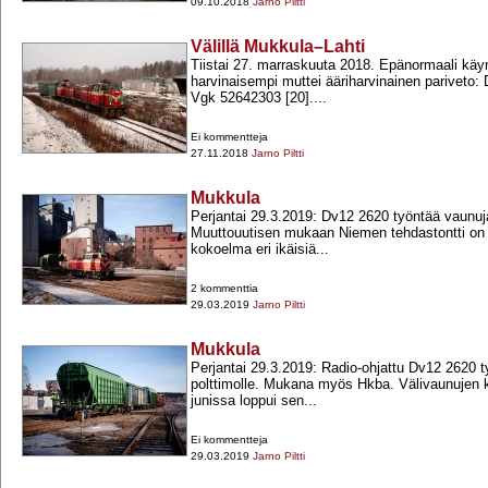
09.10.2018
Jarno Piltti
Välillä Mukkula–Lahti
Tiistai 27. marraskuuta 2018. Epänormaali käyn
harvinaisempi muttei ääriharvinainen pariveto:
Vgk 52642303 [20]....
Ei kommentteja
27.11.2018
Jarno Piltti
Mukkula
Perjantai 29.3.2019: Dv12 2620 työntää vaunuja
Muuttouutisen mukaan Niemen tehdastontti on
kokoelma eri ikäisiä...
2 kommenttia
29.03.2019
Jarno Piltti
Mukkula
Perjantai 29.3.2019: Radio-​ohjattu Dv12 2620 
polttimolle. Mukana myös Hkba. Välivaunujen 
junissa loppui sen...
Ei kommentteja
29.03.2019
Jarno Piltti