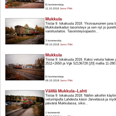
Ei kommentteja
11.10.2018
Jarno Piltti
Mukkula
Tiistai 9. lokakuuta 2018. Yksivaunuinen juna l
Mukkulankadun tasoristeys ja sen nyt jo puret
varoituslaitos. Tasoristeysopastin...
3 kommenttia
09.10.2018
Jarno Piltti
Mukkula
Tiistai 9. lokakuuta 2018. Kaksi veturia hake
2511+​2650 ja Vgk 52136728 [20] mallia 11-​280.
Ei kommentteja
09.10.2018
Jarno Piltti
Välillä Mukkula–Lahti
Tiistai 9. lokakuuta 2018. Näihin aikoihin käyti
veturinipulla Lahdesta käsin Järvelässä ja 
päivänä Mukkulassa, siksi...
1 kommentti