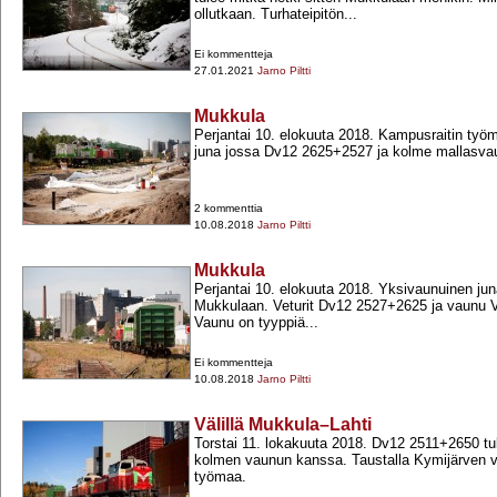
ollutkaan. Turhateipitön...
Ei kommentteja
27.01.2021
Jarno Piltti
Mukkula
Perjantai 10. elokuuta 2018. Kampusraitin työm
juna jossa Dv12 2625+​2527 ja kolme mallasva
2 kommenttia
10.08.2018
Jarno Piltti
Mukkula
Perjantai 10. elokuuta 2018. Yksivaunuinen ju
Mukkulaan. Veturit Dv12 2527+​2625 ja vaunu 
Vaunu on tyyppiä...
Ei kommentteja
10.08.2018
Jarno Piltti
Välillä Mukkula–Lahti
Torstai 11. lokakuuta 2018. Dv12 2511+​2650 t
kolmen vaunun kanssa. Taustalla Kymijärven 
työmaa.