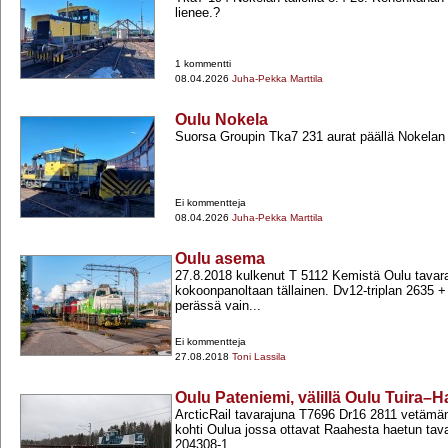
lienee.?
1 kommentti
08.04.2026
Juha-Pekka Marttila
Oulu Nokela
Suorsa Groupin Tka7 231 aurat päällä Nokelan ta
Ei kommentteja
08.04.2026
Juha-Pekka Marttila
Oulu asema
27.8.2018 kulkenut T 5112 Kemistä Oulu tavara
kokoonpanoltaan tällainen. Dv12-​triplan 2635 +
perässä vain...
Ei kommentteja
27.08.2018
Toni Lassila
Oulu Pateniemi, välillä Oulu Tuira–
ArcticRail tavarajuna T7696 Dr16 2811 vetämän
kohti Oulua jossa ottavat Raahesta haetun tav
204308-​1...