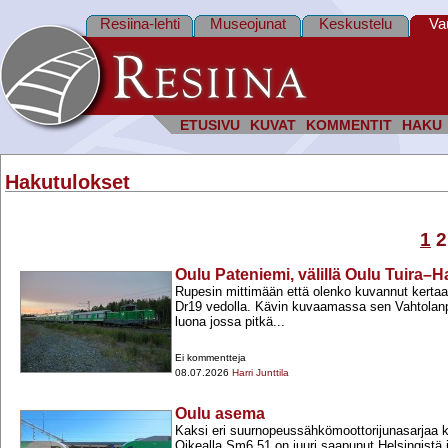
Resiina-lehti
Museojunat
Keskustelu
Va
ETUSIVU
KUVAT
KOMMENTIT
HAKU
Hakutulokset
1
2
Oulu Pateniemi, välillä Oulu Tuira–
Rupesin mittimään että olenko kuvannut kerta
Dr19 vedolla. Kävin kuvaamassa sen Vahtolanp
luona jossa pitkä...
Ei kommentteja
08.07.2026
Harri Junttila
Oulu asema
Kaksi eri suurnopeussähkömoottorijunasarjaa 
Oikealla Sm6 51 on juuri saapunut Helsingistä 