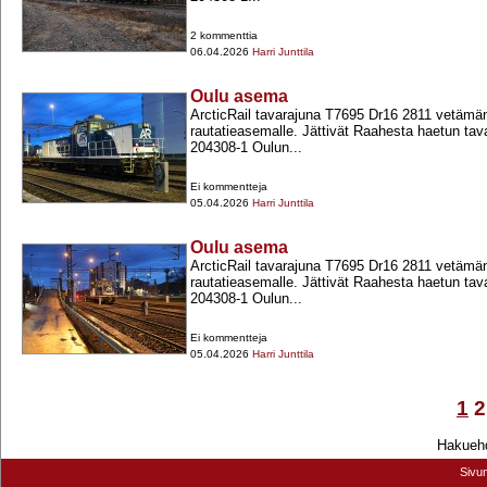
2 kommenttia
06.04.2026
Harri Junttila
Oulu asema
ArcticRail tavarajuna T7695 Dr16 2811 vetäm
rautatieasemalle. Jättivät Raahesta haetun ta
204308-​1 Oulun...
Ei kommentteja
05.04.2026
Harri Junttila
Oulu asema
ArcticRail tavarajuna T7695 Dr16 2811 vetäm
rautatieasemalle. Jättivät Raahesta haetun ta
204308-​1 Oulun...
Ei kommentteja
05.04.2026
Harri Junttila
1
2
Hakuehd
Sivu