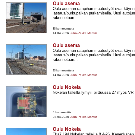
Oulu asema
Oulu aseman ratapihan muutostyöt ovat käynni
lastaus/purkupaikan purkamisella. Uusi autoju
rakennetaan...
Ei kommentteja
14.04.2026
Juha-Pekka Marttila
Oulu asema
Oulu aseman ratapihan muutostyöt ovat käynni
lastaus/purkupaikan purkamisella. Uusi autoju
rakennetaan...
Ei kommentteja
14.04.2026
Juha-Pekka Marttila
Oulu Nokela
Nokelan talleilla lymyili pilttuussa 27 myös V
4 kommenttia
08.04.2026
Juha-Pekka Marttila
Oulu Nokela
Tka7 194 Nokelan talleilla 8.4-​26. Kenenkähä