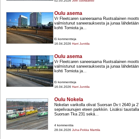
02.05.2026
Joel Savilaakso
Oulu asema
Vr Fleetcaren saneeraama Ruotsalainen mootto
valmistunut saneerauksesta ja junaa lähdetään v
kohti Torniota ja...
Ei kommentteja
16.04.2026
Harri Junttila
Oulu asema
Vr Fleetcaren saneeraama Ruotsalainen mootto
valmistunut saneerauksesta ja junaa lähdetään v
kohti Torniota ja...
Ei kommentteja
16.04.2026
Harri Junttila
Oulu Nokela
Nokelan varikolla olivat Suorsan Dv:t 2640 ja 2
sepelivaunujen eteen parkkiin. Lisäksi taustalla
Suorsan Tka 231 sekä...
4 kommenttia
28.04.2026
Juha-Pekka Marttila