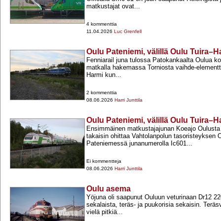
matkustajat ovat...
4 kommenttia
11.04.2026
Luc Grenfell
Oulu Pateniemi, välillä Oulu Tuira–
Fenniarail juna tulossa Patokankaalta Oulua koh
matkalla hakemassa Torniosta vaihde-​element
Harmi kun...
2 kommenttia
08.06.2026
Harri Junttila
Oulu Pateniemi, välillä Oulu Tuira–
Ensimmäinen matkustajajunan Koeajo Oulusta
takaisin ohittaa Vahtolanpolun tasoristeyksen 
Pateniemessä junanumerolla Ic601...
Ei kommentteja
08.06.2026
Harri Junttila
Oulu asema
Yöjuna oli saapunut Ouluun veturinaan Dr12 2
sekalaista, teräs-​ ja puukorisia sekaisin. Ter
vielä pitkiä...