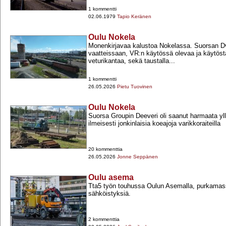
1 kommentti
02.06.1979
Tapio Keränen
Oulu Nokela
Monenkirjavaa kalustoa Nokelassa. Suorsan D
vaatteissaan, VR:n käytössä olevaa ja käytöst
veturikantaa, sekä taustalla...
1 kommentti
26.05.2026
Pietu Tuovinen
Oulu Nokela
Suorsa Groupin Deeveri oli saanut harmaata ylle
ilmeisesti jonkinlaisia koeajoja varikkoraiteilla
20 kommenttia
26.05.2026
Jonne Seppänen
Oulu asema
Tta5 työn touhussa Oulun Asemalla, purkamass
sähköistyksiä.
2 kommenttia