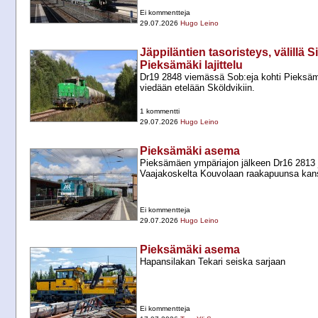
Ei kommentteja
29.07.2026
Hugo Leino
Jäppiläntien tasoristeys, välillä 
Pieksämäki lajittelu
Dr19 2848 viemässä Sob:eja kohti Pieksäm
viedään etelään Sköldvikiin.
1 kommentti
29.07.2026
Hugo Leino
Pieksämäki asema
Pieksämäen ympäriajon jälkeen Dr16 2813
Vaajakoskelta Kouvolaan raakapuunsa kan
Ei kommentteja
29.07.2026
Hugo Leino
Pieksämäki asema
Hapansilakan Tekari seiska sarjaan
Ei kommentteja