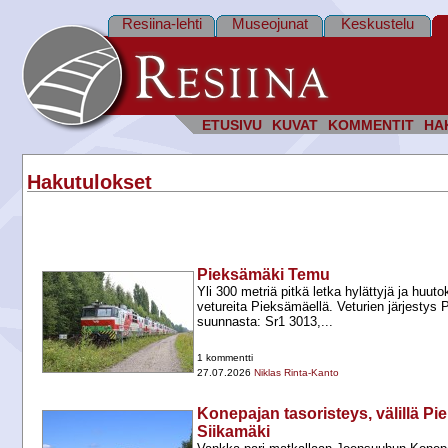
Resiina-lehti
Museojunat
Keskustelu
ETUSIVU
KUVAT
KOMMENTIT
HA
Hakutulokset
Pieksämäki Temu
Yli 300 metriä pitkä letka hylättyjä ja huut
vetureita Pieksämäellä. Veturien järjesty
suunnasta: Sr1 3013,...
1 kommentti
27.07.2026
Niklas Rinta-Kanto
Konepajan tasoristeys, välillä P
Siikamäki