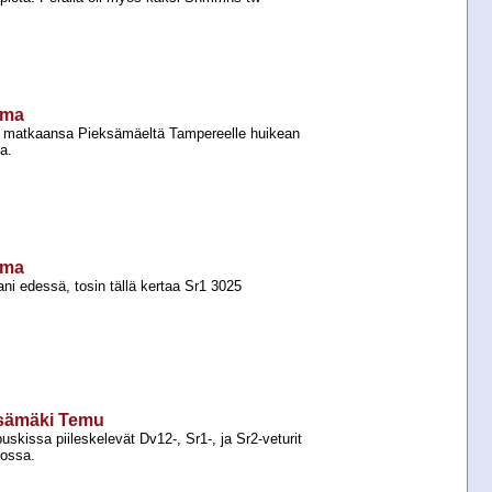
ema
a matkaansa Pieksämäeltä Tampereelle huikean
a.
ema
i edessä, tosin tällä kertaa Sr1 3025
ksämäki Temu
issa piileskelevät Dv12-​, Sr1-​, ja Sr2-​veturit
gossa.