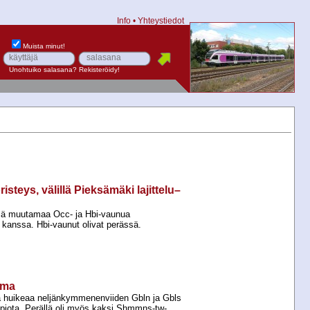
Info
•
Yhteystiedot
Muista minut!
Unohtuiko salasana?
Rekisteröidy!
steys, välillä Pieksämäki lajittelu–
ä muutamaa Occ-​ ja Hbi-​vaunua
kanssa. Hbi-​vaunut olivat perässä.
ema
 huikeaa neljänkymmenenviiden Gbln ja Gbls
piota. Perällä oli myös kaksi Shmmns-​tw-​