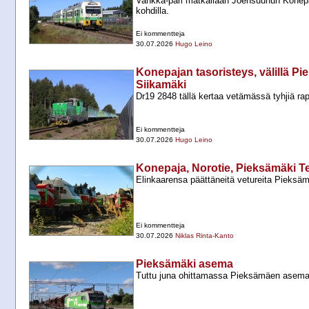
Vankka-​pari matkallaan Joensuuhun Konep
kohdilla.
Ei kommentteja
30.07.2026
Hugo Leino
Konepajan tasoristeys, välillä Pie
Siikamäki
Dr19 2848 tällä kertaa vetämässä tyhjiä r
Ei kommentteja
30.07.2026
Hugo Leino
Konepaja, Norotie, Pieksämäki 
Elinkaarensa päättäneitä vetureita Pieksäm
Ei kommentteja
30.07.2026
Niklas Rinta-Kanto
Pieksämäki asema
Tuttu juna ohittamassa Pieksämäen aseman,