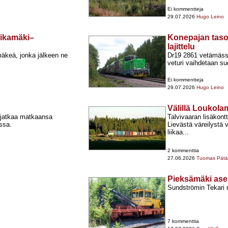
Ei kommentteja
29.07.2026
Hugo Leino
Siikamäki–
Konepajan tasor
lajittelu
äkeä, jonka jälkeen ne
Dr19 2861 vetämäss
veturi vaihdetaan su
Ei kommentteja
29.07.2026
Hugo Leino
Välillä Loukol
 jatkaa matkaansa
Talvivaaran lisäkontt
ssa.
Lievästä väreilystä 
liikaa...
2 kommenttia
27.06.2026
Tuomas Pätär
Pieksämäki as
Sundströmin Tekari 
7 kommenttia