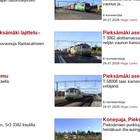
ajan tasoristeyksen
vaunua ja...
4 kommenttia
30.07.2026
Hugo Leino
ksämäki lajittelu–
Pieksämäki as
T 3062 aloittamass
neljän vaunun kanss
apuvaunuja Rantasalmeen.
Ei kommentteja
29.07.2026
Hugo Leino
Temu
Pieksämäki as
äellä.
T 58008 taas kameran
vetäjänä.
Ei kommentteja
29.07.2026
Hugo Leino
Konepaja, Pie
 Sr3 3342 keulilla.
Pieksämäen punkkipusk
heinäkuun ilta-​aurin