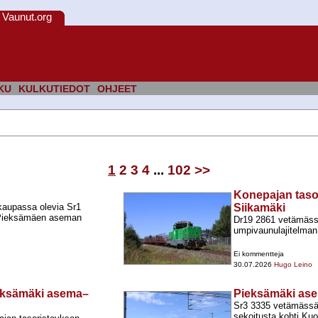
Vaunut.org
KU
KULKUTIEDOT
OHJEET
1
2
3
4
...
102
>>
Konepajan tasori
okaupassa olevia Sr1
Siikamäki
s Pieksämäen aseman
Dr19 2861 vetämäss
umpivaunulajitelman 
Ei kommentteja
30.07.2026
Hugo Leino
ieksämäki asema–
Pieksämäki as
Sr3 3335 vetämässä
sekoitusta kohti Kuo