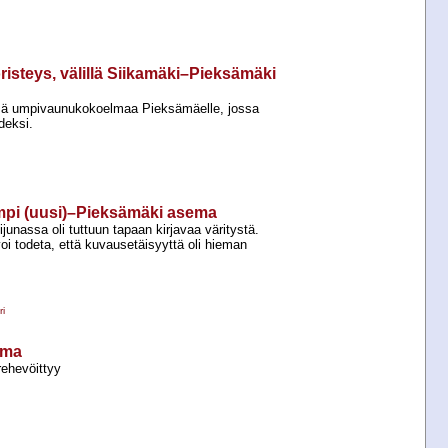
isteys, välillä Siikamäki–Pieksämäki
ä umpivaunukokoelmaa Pieksämäelle, jossa
deksi.
ampi (uusi)–Pieksämäki asema
ijunassa oli tuttuun tapaan kirjavaa väritystä.
voi todeta, että kuvausetäisyyttä oli hieman
i
ema
rehevöittyy