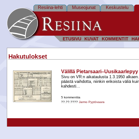
Resiina-lehti
Museojunat
Keskustelu
ETUSIVU
KUVAT
KOMMENTIT
HA
Hakutulokset
Välillä Pietarsaari–Uusikaarlepyy
Sivu on VR:n aikataulusta 1.3.1950 alkaen. 
päästä vaihdotta, niinkin erikoista väliä ku
kahdesti...
5 kommenttia
??.??.????
Jarmo Pyytövaara