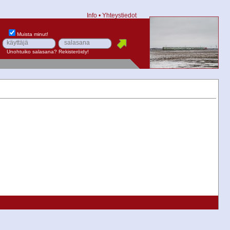
Info
•
Yhteystiedot
Muista minut!
Unohtuiko salasana?
Rekisteröidy!