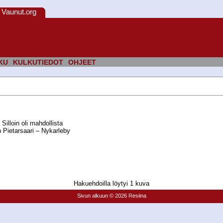
Vaunut.org
KU
KULKUTIEDOT
OHJEET
Silloin oli mahdollista
in Pietarsaari – Nykarleby
Hakuehdoilla löytyi 1 kuva
Sivun alkuun
© 2026 Resiina