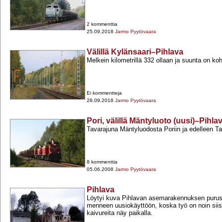
2 kommenttia
25.09.2018
Jarmo Pyytövaara
Välillä Kylänsaari–Pihlava
Melkein kilometrillä 332 ollaan ja suunta on ko
Ei kommentteja
28.09.2018
Jarmo Pyytövaara
Pori, välillä Mäntyluoto (uusi)–Pihla
Tavarajuna Mäntyluodosta Poriin ja edelleen T
8 kommenttia
05.06.2008
Jarmo Pyytövaara
Pihlava
Löytyi kuva Pihlavan asemarakennuksen purust
menneen uusiokäyttöön, koska työ on noin siis
kaivureita näy paikalla.