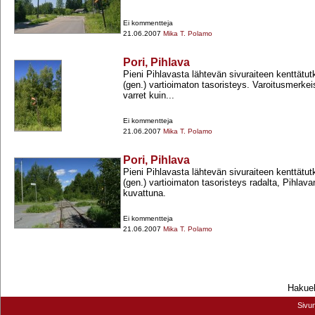
Ei kommentteja
21.06.2007
Mika T. Polamo
Pori, Pihlava
Pieni Pihlavasta lähtevän sivuraiteen kenttätu
(gen.) vartioimaton tasoristeys. Varoitusmerk
varret kuin...
Ei kommentteja
21.06.2007
Mika T. Polamo
Pori, Pihlava
Pieni Pihlavasta lähtevän sivuraiteen kenttätu
(gen.) vartioimaton tasoristeys radalta, Pihlav
kuvattuna.
Ei kommentteja
21.06.2007
Mika T. Polamo
Hakueh
Sivu