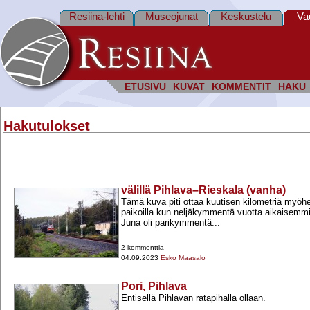
Resiina-lehti
Museojunat
Keskustelu
Va
ETUSIVU
KUVAT
KOMMENTIT
HAKU
Hakutulokset
välillä Pihlava–Rieskala (vanha)
Tämä kuva piti ottaa kuutisen kilometriä myö
paikoilla kun neljäkymmentä vuotta aikaisemm
Juna oli parikymmentä...
2 kommenttia
04.09.2023
Esko Maasalo
Pori, Pihlava
Entisellä Pihlavan ratapihalla ollaan.