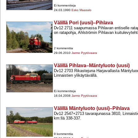
Ei kommentteja
24.03.1990
Esko Maasalo
Välillä Pori (uusi)–Pihlava
Dv12 2711 saapumassa Pihlavan entiselle rata
on ratapohja, Ahlströmin Pihlavan kuitulevyteht
2 kommenttia
29.06.2010
Jarmo Pyytövaara
Välillä Pihlava–Mäntyluoto (uusi)
Dv12 2703 Rikastejuna Harjavallasta Mäntylu
Linnaistien ylikäytävällä.
Ei kommentteja
16.04.2008
Jarmo Pyytövaara
Välillä Mäntyluoto (uusi)–Pihlava
Dv12 2547+​2713 tavarajunassa 3810, Linnaistie
km:llä 338-​337.
9 kommenttia