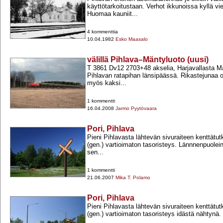
käyttötarkoitustaan. Verhot ikkunoissa kyllä vie
Huomaa kauniit...
4 kommenttia
10.04.1982
Esko Maasalo
välillä Pihlava–Mäntyluoto (uusi)
T 3861 Dv12 2703+​48 akselia, Harjavallasta M
Pihlavan ratapihan länsipäässä. Rikastejunaa o
myös kaksi...
1 kommentti
16.04.2008
Jarmo Pyytövaara
Pori, Pihlava
Pieni Pihlavasta lähtevän sivuraiteen kenttätu
(gen.) vartioimaton tasoristeys. Lännnenpuolei
sen...
1 kommentti
21.06.2007
Mika T. Polamo
Pori, Pihlava
Pieni Pihlavasta lähtevän sivuraiteen kenttätu
(gen.) vartioimaton tasoristeys idästä nähtynä.