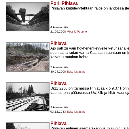
Pori, Pihlava
Pihlavan kuitulevytehtaan raide on lähdössä (le
4 kommenttia
21.06.2008
Mika T. Polamo
Pihlava
Ajo sallittu vain höyhenenkevyelle veturisarjal
suunnasta radan vartta Kaanaan suuntaan on 
kaivettu maahan kahta...
2 kommenttia
30.04.2008
Esko Maasalo
Pihlava
Dr12 2238 ohittamassa Pihlavaa klo 9.37 Pori
vaunustona pääasiassa Oc, Ob ja Hkb -​vaunuj
3 kommenttia
03.12.1983
Esko Maasalo
Pihlava
Pihlavan entinen asemarakennus jo silloin vaill