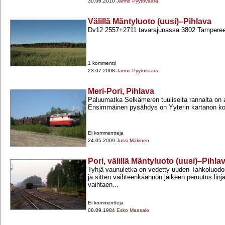
30.06.2010
Jarmo Pyytövaara
Välillä Mäntyluoto (uusi)–Pihlava
Dv12 2557+​2711 tavarajunassa 3802 Tampereell
1 kommentti
23.07.2008
Jarmo Pyytövaara
Meri-Pori, Pihlava
Paluumatka Selkämeren tuuliselta rannalta on 
Ensimmäinen pysähdys on Yyterin kartanon ko
Ei kommentteja
24.05.2009
Jussi Mäkinen
Pori, välillä Mäntyluoto (uusi)–Pihla
Tyhjä vaunuletka on vedetty uuden Tahkoluodon
ja sitten vaihteenkäännön jälkeen peruutus linja
vaihtaen...
Ei kommentteja
08.09.1984
Esko Maasalo