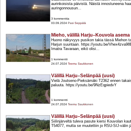
aurinkoisista päivistä. Näistä innostuneena ha
auringonnousun...
3 kommenttia
03.09.2024
Pasi Seppälä
Mieho, välillä Harju–Kouvola asema
Huono näkyvyys pusikon takia tässä Miehon t
Harjun suuntaan. https://youtu.be/Vhex4zva98
Imatra Tavaraan, eikö olisi...
1 kommentti
24.07.2024
Teemu Saukkonen
Välillä Harju–Selänpää (uusi)
Vielä Joutseno-​Pieksämäki T2362 ennen takai
paluuta. https://youtu.be/9NzEqpiedvY
1 kommentti
24.07.2024
Teemu Saukkonen
Välillä Harju–Selänpää (uusi)
Siilinjärveltä tuleva pasute kiersi Kouvolan kau
T54077, mutta se muutettiin jo RSU-​SIJ-​välin j