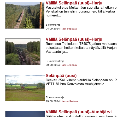
Välillä Selänpää (uusi)–Harju
Pasutekuljetus Multamäen suoralla ja hetken p
Venekallion tunneliin. Junanumero tällä kertaa
numerot...
1 kommentti
04.09.2024
Pasi Seppälä
Välillä Selänpää (uusi)–Harju
Ruokosuo-​Tahkoluoto T54075 jatkaa matkaans
seisottuaan hetken keltaista näyttävällä Harjun 
Vastaantulija...
Ei kommentteja
20.08.2024
Pasi Seppälä
Selänpää (uusi)
Deeveri 2541 kiirehti vauhdilla Selänpään ohi 
VET11811:na Kouvolasta Vuohijärvelle.
Ei kommentteja
29.09.2024
Hannu Peltola
Välillä Selänpää (uusi)–Vuohijärvi
Säätiedotus oli ilmoitellut aamuisin esiintyvist