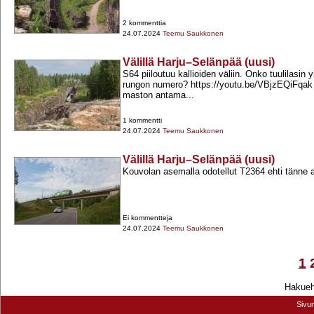
2 kommenttia
24.07.2024
Teemu Saukkonen
Välillä Harju–Selänpää (uusi)
S64 piiloutuu kallioiden väliin. Onko tuulilasin 
rungon numero? https://youtu.be/VBjzEQiFqak 
maston antama...
1 kommentti
24.07.2024
Teemu Saukkonen
Välillä Harju–Selänpää (uusi)
Kouvolan asemalla odotellut T2364 ehti tänne a
Ei kommentteja
24.07.2024
Teemu Saukkonen
1
Hakuehd
Sivu