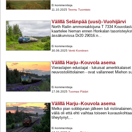
Ei kommentteja
11.10.2025
Teemu Tuomisto
Välillä Selänpää (uusi)–Vuohijärvi
North Railin ammoniakkijuna T 7334 Kouvolasta 
kaartelee hieman ennen Honkalan tasoristeyks
ässäkurvissa Dr20 29016:n...
Ei kommentteja
30.06.2025
Vertti Kontinen
Välillä Harju–Kouvola asema
Vieraslajien edustajat -​ lukuisat amerikkalaiset 
neuvostoliittolainen -​ ovat vallanneet Miehon s
Ei kommentteja
17.06.2025
Tuomas Pätäri
Välillä Harju–Kouvola asema
Melko pian sobbijunan jälkeen tuli ristiinalaine
väliä oli että ehti vaihtaa toiseen kuvauskoht
tiheytynyt,...
Ei kommentteja