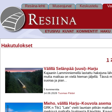
Resiina-lehti
Museojunat
Keskustelu
Va
ETUSIVU
KUVAT
KOMMENTIT
HAKU
Hakutulokset
1
Välillä Selänpää (uusi)–Harju
Kajaanin Lamminniemellä lastattu hakejuna läh
mutta matkaa on vielä hieman jäljellä: Tässä
suoraa ja pian...
5 kommenttia
14.06.2026
Tuomas Pätäri
Mieho, välillä Harju–Kouvola asema
GRK:n Ttk1 "Late" vietti launtain pitkän matka
merkissä matkalla Iisalmesta Käpylään. Kouvo