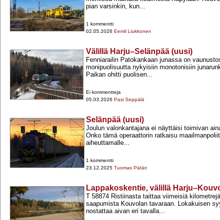
pian varsinkin, kun...
1 kommentti
02.05.2026
Eemil Liukkonen
Välillä Harju–Selänpää (uusi)
Fenniarailin Patokankaan junassa on vaunust
monipuolisuutta nykyisiin monotonisiin junarun
Paikan ohitti puolisen...
Ei kommentteja
05.03.2026
Pasi Seppälä
Selänpää (uusi)
Joulun valonkantajana ei näyttäisi toimivan ai
Onko tämä operaattorin ratkaisu maailmanpoliitt
aiheuttamalle...
1 kommentti
23.12.2025
Tuomas Pätäri
Lappakoskentie, välillä Harju–Kouv
T 58874 Ristiinasta taittaa viimeisiä kilometre
saapumista Kouvolan tavaraan. Lokakuisen sy
nostattaa aivan eri tavalla...