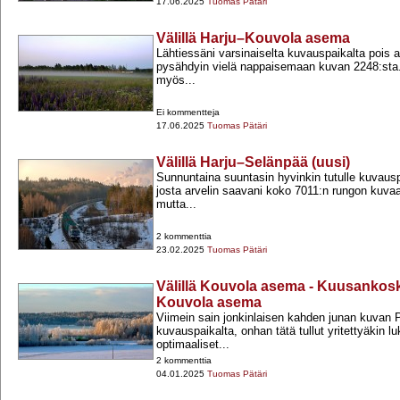
17.06.2025
Tuomas Pätäri
Välillä Harju–Kouvola asema
Lähtiessäni varsinaiselta kuvauspaikalta pois 
pysähdyin vielä nappaisemaan kuvan 2248:sta. L
myös...
Ei kommentteja
17.06.2025
Tuomas Pätäri
Välillä Harju–Selänpää (uusi)
Sunnuntaina suuntasin hyvinkin tutulle kuvauspa
josta arvelin saavani koko 7011:n rungon kuvaa
mutta...
2 kommenttia
23.02.2025
Tuomas Pätäri
Välillä Kouvola asema - Kuusankoski,
Kouvola asema
Viimein sain jonkinlaisen kahden junan kuvan
kuvauspaikalta, onhan tätä tullut yritettyäkin lu
optimaaliset...
2 kommenttia
04.01.2025
Tuomas Pätäri