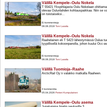
Välillä Kempele–Oulu Nokela
T 55421 Ykspihlajasta Oulu Nokelaan ohittamas
olevaa Oulunlahden kohtauspaikkaa. Niin se va
on toistaiseksi...
Ei kommentteja
08.08.2018
Toni Lassila
Välillä Kempele–Oulu Nokela
Raahelainen eli T 5423 lähestymässä Oulua tuo
tyypillisellä kokoonpanolla, johon kuului Occ-​
Ei kommentteja
08.08.2018
Toni Lassila
Välillä Tuomioja–Raahe
ArcticRail Oy:n valakko matkalla Raaheen.
3 kommenttia
05.04.2026
Petteri Kumpulainen
Välillä Kempele–Oulu asema
Junaturnma Iinatin seutuvilla 3