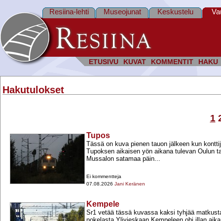
Resiina-lehti
Museojunat
Keskustelu
Va
ETUSIVU
KUVAT
KOMMENTIT
HAKU
Hakutulokset
1
Tupos
Tässä on kuva pienen tauon jälkeen kun konttij
Tupoksen aikaisen yön aikana tulevan Oulun t
Mussalon satamaa päin...
Ei kommentteja
07.08.2026
Jani Keränen
Kempele
Sr1 vetää tässä kuvassa kaksi tyhjää matkust
nokelasta Ylivieskaan Kempeleen ohi illan aik