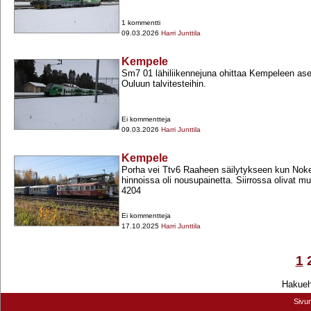
1 kommentti
09.03.2026
Harri Junttila
Kempele
Sm7 01 lähiliikennejuna ohittaa Kempeleen as
Ouluun talvitesteihin.
Ei kommentteja
09.03.2026
Harri Junttila
Kempele
Porha vei Ttv6 Raaheen säilytykseen kun Nokel
hinnoissa oli nousupainetta. Siirrossa olivat 
4204
Ei kommentteja
17.10.2025
Harri Junttila
1
Hakuehd
Sivu