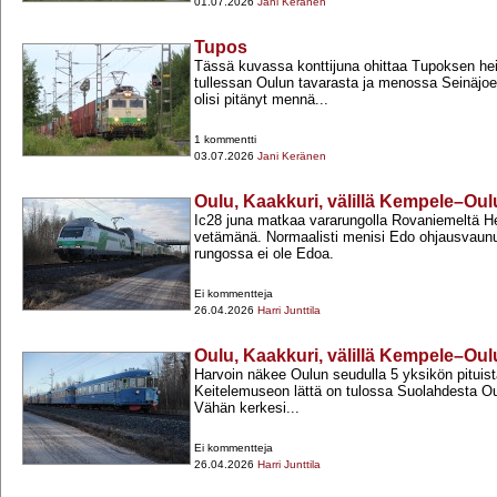
01.07.2026
Jani Keränen
Tupos
Tässä kuvassa konttijuna ohittaa Tupoksen he
tullessan Oulun tavarasta ja menossa Seinäjoe
olisi pitänyt mennä...
1 kommentti
03.07.2026
Jani Keränen
Oulu, Kaakkuri, välillä Kempele–Oulu
Ic28 juna matkaa vararungolla Rovaniemeltä He
vetämänä. Normaalisti menisi Edo ohjausvaunu
rungossa ei ole Edoa.
Ei kommentteja
26.04.2026
Harri Junttila
Oulu, Kaakkuri, välillä Kempele–Oulu
Harvoin näkee Oulun seudulla 5 yksikön pituista
Keitelemuseon lättä on tulossa Suolahdesta Ou
Vähän kerkesi...
Ei kommentteja
26.04.2026
Harri Junttila