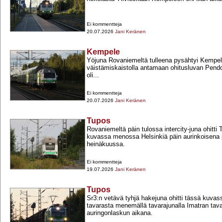
Ei kommentteja
20.07.2026
Jani Keränen
Kempele
Yöjuna Rovaniemeltä tulleena pysähtyi Kempe
väistämiskaistolla antamaan ohitusluvan Pendo
oli...
Ei kommentteja
20.07.2026
Jani Keränen
Tupos
Rovaniemeltä päin tulossa intercity-​juna ohitt
kuvassa menossa Helsinkiä päin aurinkoisena
heinäkuussa.
Ei kommentteja
19.07.2026
Jani Keränen
Tupos
Sr3:n vetävä tyhjä hakejuna ohitti tässä kuva
tavarasta menemällä tavarajunalla Imatran tava
auringonlaskun aikana.