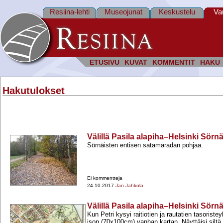
Resiina-lehti
Museojunat
Keskustelu
Va
ETUSIVU
KUVAT
KOMMENTIT
HAKU
Hakutulokset
Välillä Pasila alapiha–Helsinki Sörn
Sörnäisten entisen satamaradan pohjaa.
Ei kommentteja
24.10.2017
Jan Jahkola
Välillä Pasila alapiha–Helsinki Sörn
Kun Petri kysyi raitiotien ja rautatien tasorist
ison (70x100cm) vanhan kartan. Näyttäisi siltä