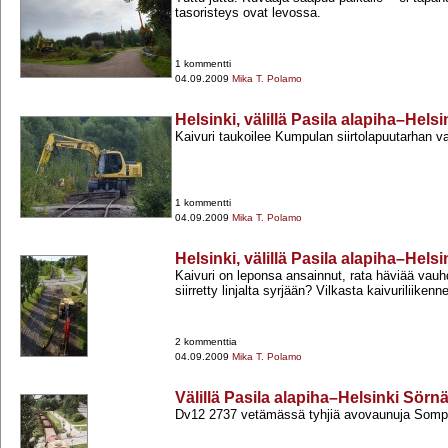
tasoristeys ovat levossa.
1 kommentti
04.09.2009
Mika T. Polamo
Helsinki, välillä Pasila alapiha–Hels
Kaivuri taukoilee Kumpulan siirtolapuutarhan vai
1 kommentti
04.09.2009
Mika T. Polamo
Helsinki, välillä Pasila alapiha–Hels
Kaivuri on leponsa ansainnut, rata häviää vauhd
siirretty linjalta syrjään? Vilkasta kaivuriliikenn
2 kommenttia
04.09.2009
Mika T. Polamo
Välillä Pasila alapiha–Helsinki Sörn
Dv12 2737 vetämässä tyhjiä avovaunuja Somp