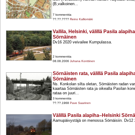
(B,valkoinen...
7 kommenttia
??.??.????
Reino Kalliomäki
Vallila, Helsinki, välillä Pasila alapi
Sörnäinen
Dv16 2020 veivailee Kumpulassa.
2 kommenttia
08.08.2006
Juhana Konttinen
Sörnäisten rata, välillä Pasila alapi
Sörnäinen
Ns. Konkolan silta oletan, Sörnäisten radan va
kaartaa Sörnäisten rata ja oikealla Pasilan kon
rataa on juuri...
3 kommenttia
??.??.1968
Pave Saarinen
Välillä Pasila alapiha–Helsinki Sörn
Aamupäivystäjä on menossa Sörnäisiin. Dv12 