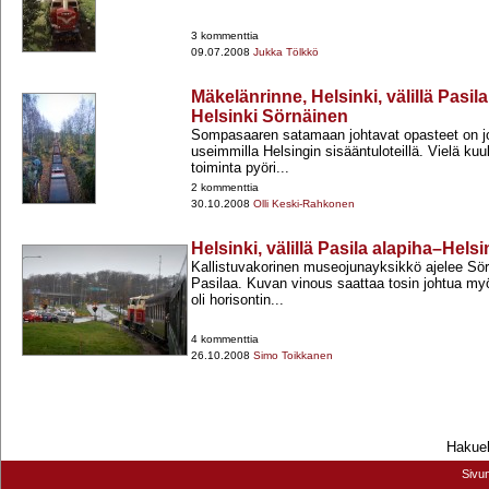
3 kommenttia
09.07.2008
Jukka Tölkkö
Mäkelänrinne, Helsinki, välillä Pasil
Helsinki Sörnäinen
Sompasaaren satamaan johtavat opasteet on jo 
useimmilla Helsingin sisääntuloteillä. Vielä ku
toiminta pyöri...
2 kommenttia
30.10.2008
Olli Keski-Rahkonen
Helsinki, välillä Pasila alapiha–Hels
Kallistuvakorinen museojunayksikkö ajelee Sörn
Pasilaa. Kuvan vinous saattaa tosin johtua myö
oli horisontin...
4 kommenttia
26.10.2008
Simo Toikkanen
Hakueh
Sivu