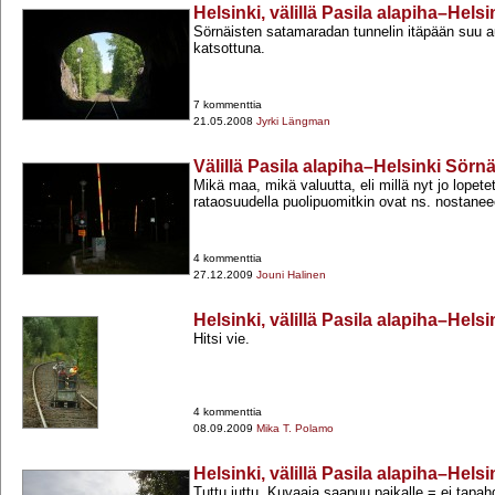
Helsinki, välillä Pasila alapiha–Hels
Sörnäisten satamaradan tunnelin itäpään suu au
katsottuna.
7 kommenttia
21.05.2008
Jyrki Längman
Välillä Pasila alapiha–Helsinki Sörn
Mikä maa, mikä valuutta, eli millä nyt jo lopetet
rataosuudella puolipuomitkin ovat ns. nostanee
4 kommenttia
27.12.2009
Jouni Halinen
Helsinki, välillä Pasila alapiha–Hels
Hitsi vie.
4 kommenttia
08.09.2009
Mika T. Polamo
Helsinki, välillä Pasila alapiha–Hels
Tuttu juttu. Kuvaaja saapuu paikalle = ei tapah