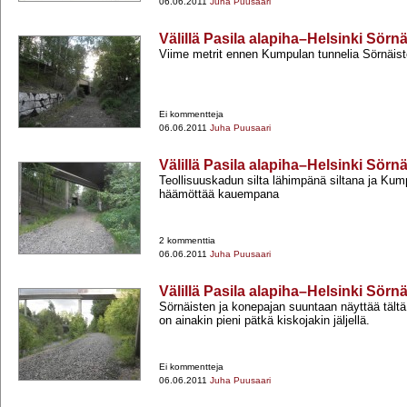
06.06.2011
Juha Puusaari
Välillä Pasila alapiha–Helsinki Sörn
Viime metrit ennen Kumpulan tunnelia Sörnäis
Ei kommentteja
06.06.2011
Juha Puusaari
Välillä Pasila alapiha–Helsinki Sörn
Teollisuuskadun silta lähimpänä siltana ja Kum
häämöttää kauempana
2 kommenttia
06.06.2011
Juha Puusaari
Välillä Pasila alapiha–Helsinki Sörn
Sörnäisten ja konepajan suuntaan näyttää tältä
on ainakin pieni pätkä kiskojakin jäljellä.
Ei kommentteja
06.06.2011
Juha Puusaari