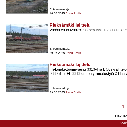
Ei kommentteja
16.05.2025
Panu Breilin
Pieksämäki lajittelu
Vanha vaunuvaakojen koepunnitusvaunusto sei
Ei kommentteja
29.05.2025
Panu Breilin
Pieksämäki lajittelu
Fh-​konduktöörinvaunu 3313-​4 ja BOvz-​vaihtei
983951-​5. Fh 3313 on tehty muutostyönä Haa-​
Ei kommentteja
29.05.2025
Panu Breilin
1
Hakuehd
Sivu