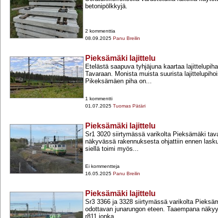
betonipölkkyjä.
2 kommenttia
08.09.2025
Panu Breilin
Pieksämäki lajittelu
Etelästä saapuva tyhjäjuna kaartaa lajittelupi
Tavaraan. Monista muista suurista lajittelupiho
Pikeksämäen piha on...
1 kommentti
01.07.2025
Tuomas Pätäri
Pieksämäki lajittelu
Sr1 3020 siirtymässä varikolta Pieksämäki tava
näkyvässä rakennuksesta ohjattiin ennen lasku
siellä toimi myös...
Ei kommentteja
16.05.2025
Panu Breilin
Pieksämäki lajittelu
Sr3 3366 ja 3328 siirtymässä varikolta Pieksä
odottavan junarungon eteen. Taaempana näkyy
r811 jonka...