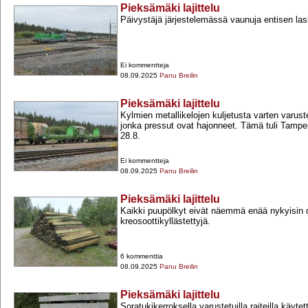
Pieksämäki lajittelu
Päivystäjä järjestelemässä vaunuja entisen la
Ei kommentteja
08.09.2025
Panu Breilin
Pieksämäki lajittelu
Kylmien metallikelojen kuljetusta varten varust
jonka pressut ovat hajonneet. Tämä tuli Tampe
28.8.
Ei kommentteja
08.09.2025
Panu Breilin
Pieksämäki lajittelu
Kaikki puupölkyt eivät näemmä enää nykyisin 
kreosoottikyllästettyjä.
6 kommenttia
08.09.2025
Panu Breilin
Pieksämäki lajittelu
Soratukikerroksella varustetuilla raiteilla käytett