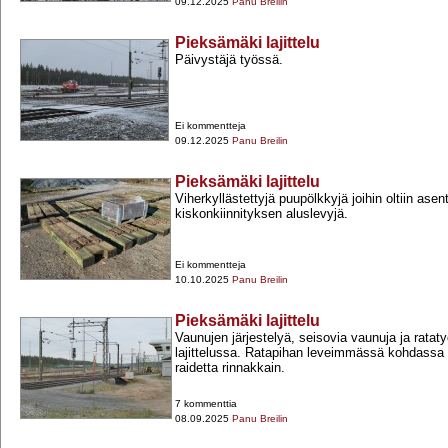
09.12.2025
Panu Breilin
Pieksämäki lajittelu
Päivystäjä työssä.
Ei kommentteja
09.12.2025
Panu Breilin
Pieksämäki lajittelu
Viherkyllästettyjä puupölkkyjä joihin oltiin as
kiskonkiinnityksen aluslevyjä.
Ei kommentteja
10.10.2025
Panu Breilin
Pieksämäki lajittelu
Vaunujen järjestelyä, seisovia vaunuja ja rata
lajittelussa. Ratapihan leveimmässä kohdassa
raidetta rinnakkain.
7 kommenttia
08.09.2025
Panu Breilin