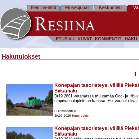
Resiina-lehti
Museojunat
Keskustelu
Va
ETUSIVU
KUVAT
KOMMENTIT
HAKU
Hakutulokset
1
Konepajan tasoristeys, välillä Pieksä
Siikamäki
Dr19 2861 vetämässä muutamaa Occ-​ ja Hbi-​
umpivaunulajitelman kanssa. Hbi-​vaunut olivat
Ei kommentteja
30.07.2026
Hugo Leino
Konepajan tasoristeys, välillä Pieksä
Siikamäki