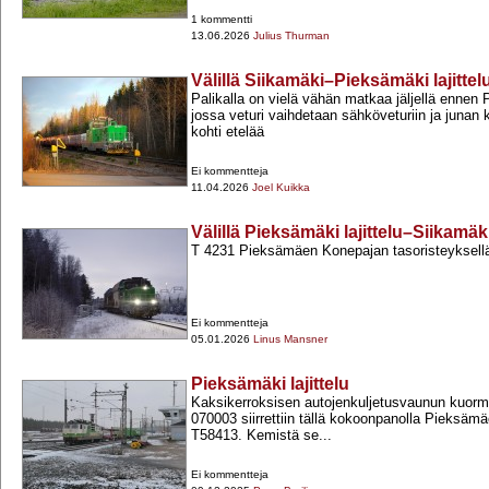
1 kommentti
13.06.2026
Julius Thurman
Välillä Siikamäki–Pieksämäki lajittel
Palikalla on vielä vähän matkaa jäljellä ennen
jossa veturi vaihdetaan sähköveturiin ja junan
kohti etelää
Ei kommentteja
11.04.2026
Joel Kuikka
Välillä Pieksämäki lajittelu–Siikamäk
T 4231 Pieksämäen Konepajan tasoristeyksell
Ei kommentteja
05.01.2026
Linus Mansner
Pieksämäki lajittelu
Kaksikerroksisen autojenkuljetusvaunun kuo
070003 siirrettiin tällä kokoonpanolla Pieksäm
T58413. Kemistä se...
Ei kommentteja