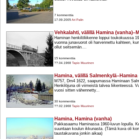
7 kommenttia
17.09.2005
Ari Palin
Vehkalahti, välillä Hamina (vanha)–
Haminan henkilöliikenne loppui toukokuussa 1
vuonna junavuorot oli harvennettu kahteen, kun 
ollut seitsemän....
15 kommenttia
??.04.1968
Tapio Muurinen
Hamina, välillä Salmenkylä–Hamina 
M757, Dm4 1622, saapumassa Haminaan Salme
Henkilöjuna oli viimeistä talvea liikenteessä. Vu
vuosi sitten vähennetty...
30 kommenttia
??.02.1968
Tapio Muurinen
Hamina, Hamina (vanha)
Pakkasaamu Haminassa 1960-​luvun lopulla. 
suuntaan koulun ikkunasta. (Tämä kuva oli ko
taustakuvana jonkin aikaa)