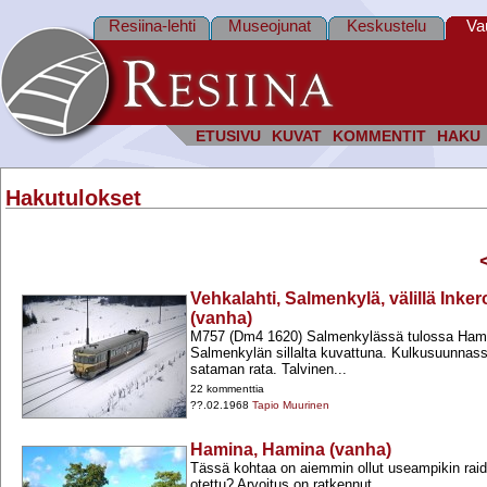
Resiina-lehti
Museojunat
Keskustelu
Va
ETUSIVU
KUVAT
KOMMENTIT
HAKU
Hakutulokset
Vehkalahti, Salmenkylä, välillä Ink
(vanha)
M757 (Dm4 1620) Salmenkylässä tulossa Hami
Salmenkylän sillalta kuvattuna. Kulkusuunnassa
sataman rata. Talvinen...
22 kommenttia
??.02.1968
Tapio Muurinen
Hamina, Hamina (vanha)
Tässä kohtaa on aiemmin ollut useampikin rai
otettu? Arvoitus on ratkennut.