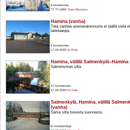
9 kommenttia
??.??.1960
Tapio Muurinen
Hamina (vanha)
Tätä vanhaa asemarakennusta ei täällä vielä ol
laitetaanpa.
6 kommenttia
17.09.2005
Ari Palin
Hamina, välillä Salmenkylä–Hamina 
Salmenvirran silta.
27 kommenttia
17.09.2005
Ari Palin
Salmenkylä, Hamina, välillä Salme
(vanha)
Sama silta toisesta suunnasta.
Ei kommentteja