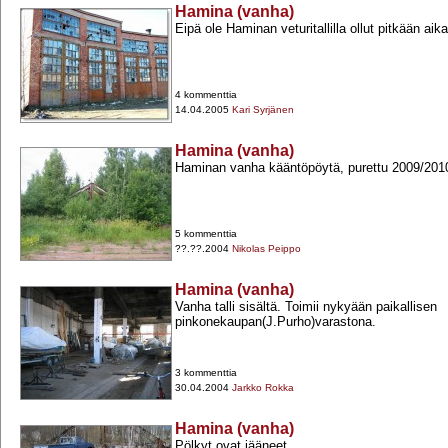
Hamina (vanha)
Eipä ole Haminan veturitallilla ollut pitkään aik
4 kommenttia
14.04.2005
Kari Syrjänen
Hamina (vanha)
Haminan vanha kääntöpöytä, purettu 2009/201
5 kommenttia
??.??.2004
Nikolas Peippo
Hamina (vanha)
Vanha talli sisältä. Toimii nykyään paikallisen
pinkonekaupan(J.Purho)varastona.
3 kommenttia
30.04.2004
Jarkko Rokka
Hamina (vanha)
Pölkyt ovat jääneet.