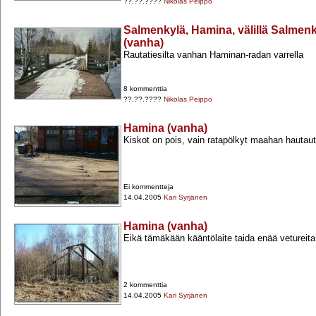
??.??.????
Nikolas Peippo
Salmenkylä, Hamina, välillä Salme
(vanha)
Rautatiesilta vanhan Haminan-​radan varrella
8 kommenttia
??.??.????
Nikolas Peippo
Hamina (vanha)
Kiskot on pois, vain ratapölkyt maahan hautau
Ei kommentteja
14.04.2005
Kari Syrjänen
Hamina (vanha)
Eikä tämäkään kääntölaite taida enää vetureita
2 kommenttia
14.04.2005
Kari Syrjänen