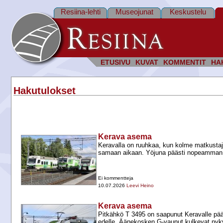
Resiina-lehti
Museojunat
Keskustelu
ETUSIVU
KUVAT
KOMMENTIT
HA
Hakutulokset
Kerava asema
Keravalla on ruuhkaa, kun kolme matkustaj
samaan aikaan. Yöjuna päästi nopeamman Z
Ei kommentteja
10.07.2026
Leevi Heino
Kerava asema
Pitkähkö T 3495 on saapunut Keravalle pä
edelle. Äänekosken G-​vaunut kulkevat nyk