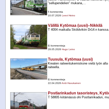
”sellupendelien” mukana,...
5 kommenttia
10.07.2026
Leevi Heino
Välillä Kytömaa (uusi)–Nikkilä
T 4004 matkalla Sköldvikiin Dr14:n kanssa
Ei kommentteja
28.05.2026
Hugo Leino
Tuusula, Kytömaa (uusi)
Kreaten raiteentukemiskone vielä työn alla o
raiteella.
Ei kommentteja
22.04.2026
Antti Havukainen
Postlarinkadun tasoristeys, Kytö
T 58805 kiitämässä ohi Postlarinkadun, m