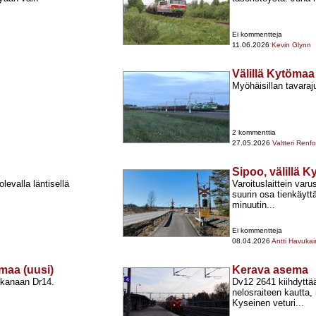
Ei kommentteja
11.06.2026
Kevin Glynn
Välillä Kytömaa
.
Myöhäisillan tavara
2 kommenttia
27.05.2026
Valtteri Renfo
Sipoo, välillä K
levalla läntisellä
Varoituslaittein varu
suurin osa tienkäytt
minuutin...
Ei kommentteja
08.04.2026
Antti Havuka
maa (uusi)
Kerava asema
ukanaan Dr14.
Dv12 2641 kiihdyttää
nelosraiteen kautta,
Kyseinen veturi...