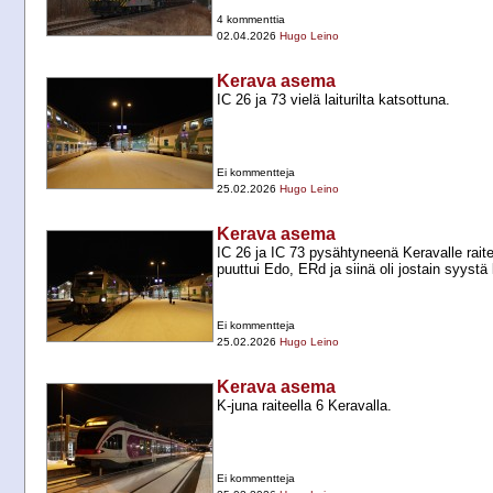
4 kommenttia
02.04.2026
Hugo Leino
Kerava asema
IC 26 ja 73 vielä laiturilta katsottuna.
Ei kommentteja
25.02.2026
Hugo Leino
Kerava asema
IC 26 ja IC 73 pysähtyneenä Keravalle raitei
puuttui Edo, ERd ja siinä oli jostain syystä
Ei kommentteja
25.02.2026
Hugo Leino
Kerava asema
K-​juna raiteella 6 Keravalla.
Ei kommentteja