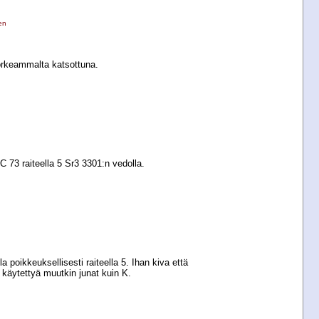
en
orkeammalta katsottuna.
 IC 73 raiteella 5 Sr3 3301:n vedolla.
 poikkeuksellisesti raiteella 5. Ihan kiva että
e käytettyä muutkin junat kuin K.