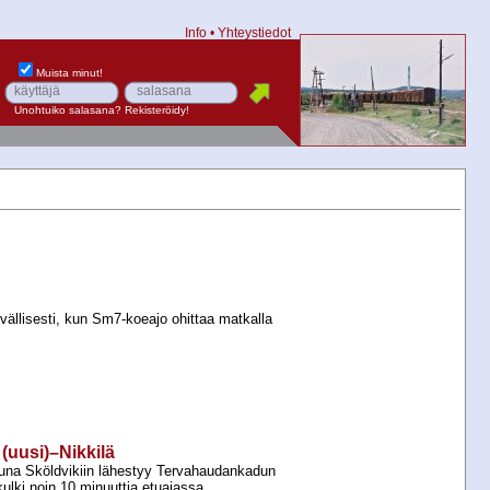
Info
•
Yhteystiedot
Muista minut!
Unohtuiko salasana?
Rekisteröidy!
vällisesti, kun Sm7-​koeajo ohittaa matkalla
 (uusi)–Nikkilä
una Sköldvikiin lähestyy Tervahaudankadun
kulki noin 10 minuuttia etuajassa.