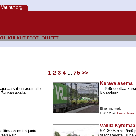
Vaunut.org
KU
KULKUTIEDOT
OHJEET
1
2
3
4
...
75
>>
Kerava asema
ajunaa sattuu asemalle
T 3495 odottaa kärsi
-​junan edelle.
Kouvolaan
Ei kommentteja
10.07.2026
Leevi Heino
Välillä Kytömaa
ästämään muita junia
Sr1 3005:n vetämä j
yään vain
tasoristeystä. Juna 