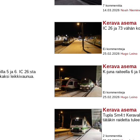
7 kommenttia
14.03.2026
Noah Niemin
Kerava asema
IC 26 ja 73 vähän k
Ei kommentteja
25.02.2026
Hugo Leino
Kerava asema
lla 5 ja 6. IC 26:sta
K-​juna raiteella 6 ja
 kaksi leikkivaunua.
Ei kommentteja
25.02.2026
Hugo Leino
Kerava asema
Tupla Sm4:t Keravalla
tätäkin raidetta tule
2 kommenttia