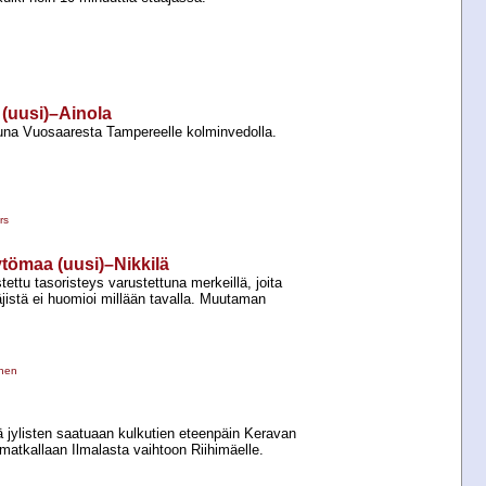
 (uusi)–Ainola
juna Vuosaaresta Tampereelle kolminvedolla.
rs
ytömaa (uusi)–Nikkilä
stettu tasoristeys varustettuna merkeillä, joita
äjistä ei huomioi millään tavalla. Muutaman
inen
 jylisten saatuaan kulkutien eteenpäin Keravan
 matkallaan Ilmalasta vaihtoon Riihimäelle.