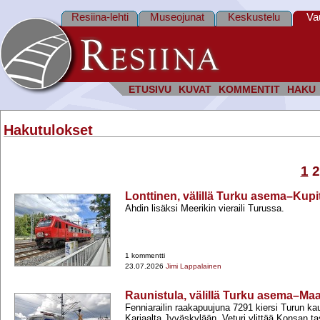
Resiina-lehti
Museojunat
Keskustelu
Va
ETUSIVU
KUVAT
KOMMENTIT
HAKU
Hakutulokset
1
2
Lonttinen, välillä Turku asema–Kupi
Ahdin lisäksi Meerikin vieraili Turussa.
1 kommentti
23.07.2026
Jimi Lappalainen
Raunistula, välillä Turku asema–Maar
Fenniarailin raakapuujuna 7291 kiersi Turun ka
Karjaalta Jyväskylään. Veturi ylittää Konsan ta