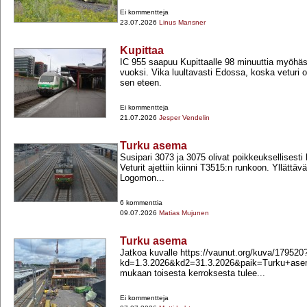
Ei kommentteja
23.07.2026
Linus Mansner
Kupittaa
IC 955 saapuu Kupittaalle 98 minuuttia myöhä
vuoksi. Vika luultavasti Edossa, koska veturi o
sen eteen.
Ei kommentteja
21.07.2026
Jesper Vendelin
Turku asema
Susipari 3073 ja 3075 olivat poikkeuksellisesti
Veturit ajettiin kiinni T3515:n runkoon. Yllättä
Logomon...
6 kommenttia
09.07.2026
Matias Mujunen
Turku asema
Jatkoa kuvalle https://vaunut.org/kuva/179520
kd=1.3.2026&kd2=31.3.2026&paik=Turku+​as
mukaan toisesta kerroksesta tulee...
Ei kommentteja