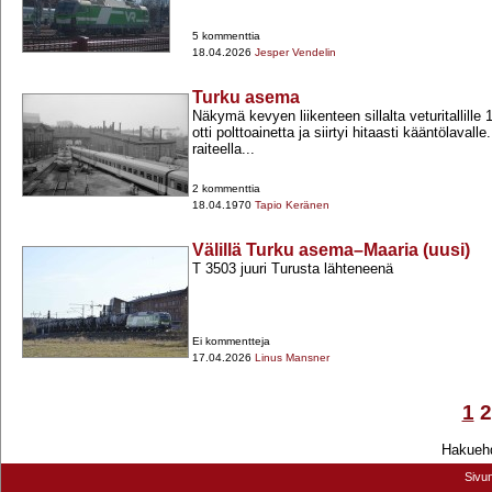
5 kommenttia
18.04.2026
Jesper Vendelin
Turku asema
Näkymä kevyen liikenteen sillalta veturitallille
otti polttoainetta ja siirtyi hitaasti kääntölavalle
raiteella...
2 kommenttia
18.04.1970
Tapio Keränen
Välillä Turku asema–Maaria (uusi)
T 3503 juuri Turusta lähteneenä
Ei kommentteja
17.04.2026
Linus Mansner
1
2
Hakuehd
Sivu