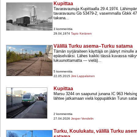
Kupittaa
Tavaravaunuja Kupittaalla 29.4.1974. Lähimpän
tavaravaunu Gb 53479-​2, vasemmalla Gbkk 475
takana...
3 kommenttia
29.04.1974
Tapio Keränen
Välillä Turku asema–Turku satama
Tämän syrjäraiteen käyttäjä on jäänyt minulle 
epäselväksi. Lähes kaikki tässä kuvassa näkyv
lukuunottamatta — vielä)...
5 kommenttia
22.05.2015
Jimi Lappalainen
Kupittaa
Marsu 3244 on saapunut junana IC 963 Helsingi
lähtee jatkamaan vielä loppupätkän Turun sat
2 kommenttia
27.04.2026
Jesper Vendelin
Turku, Koulukatu, välillä Turku as
satama