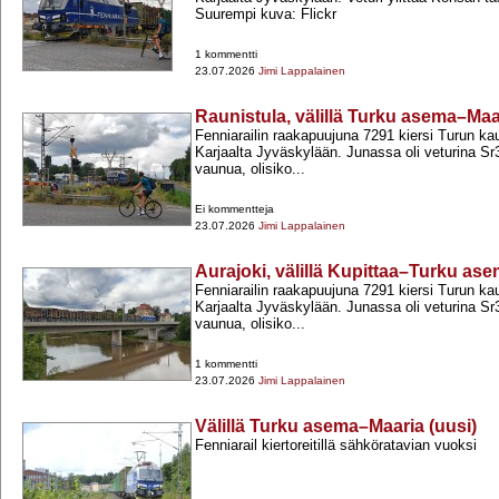
Suurempi kuva: Flickr
1 kommentti
23.07.2026
Jimi Lappalainen
Raunistula, välillä Turku asema–Maar
Fenniarailin raakapuujuna 7291 kiersi Turun ka
Karjaalta Jyväskylään. Junassa oli veturina Sr
vaunua, olisiko...
Ei kommentteja
23.07.2026
Jimi Lappalainen
Aurajoki, välillä Kupittaa–Turku as
Fenniarailin raakapuujuna 7291 kiersi Turun ka
Karjaalta Jyväskylään. Junassa oli veturina Sr
vaunua, olisiko...
1 kommentti
23.07.2026
Jimi Lappalainen
Välillä Turku asema–Maaria (uusi)
Fenniarail kiertoreitillä sähköratavian vuoksi