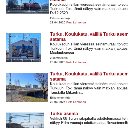
Koulukadun sillan vieressä seinämuraali toivott
Turkuun. Toki tämä näkyy vain matkan jatkues
Dv12 2520...
Ei kommentteja
23.04.2026
Petri Lehtonen
Turku, Koulukatu, välillä Turku as
satama
Koulukadun sillan vieressä seinämuraali toivott
Turkuun. Toki tämä näkyy vain matkan jatkues
Maalauksessa...
2 kommenttia
23.04.2026
Petri Lehtonen
Turku, Koulukatu, välillä Turku as
satama
Koulukadun sillan vieressä seinämuraali toivott
Turkuun. Toki tämä näkyy vain matkan jatkues
Taustalla Mikaelin...
Ei kommentteja
23.04.2026
Petri Lehtonen
Turku asema
Vekkuli 08 Turun ratapihalla odottelemassa teh
näkyy Edm-​vaunuja odottamassa Rovaniemelle 