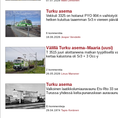
07.07.2026
Matti Lehtonen
Turku asema
Vekkuli 3325 on hoitanut PYO 904:n vaihtotyöt
hetken kuluttua taaemman Sr3:n viereen päiväk
6 kommenttia
18.06.2026
Jesper Vendelin
Välillä Turku asema–Maaria (uusi)
T 3515 juuri aloittaneena matkan tyypillisellä v
kertaa kalustona oli Sr3 +​ 3 Occ-​y
2 kommenttia
26.05.2026
Linus Mansner
Turku asema
Valkoinen laatikkolumiauravaunu Etv-​Rto 33 sei
Turussa yhdessä kelta-​punaruskean auravaunun
Ei kommentteja
29.04.1974
Tapio Keränen