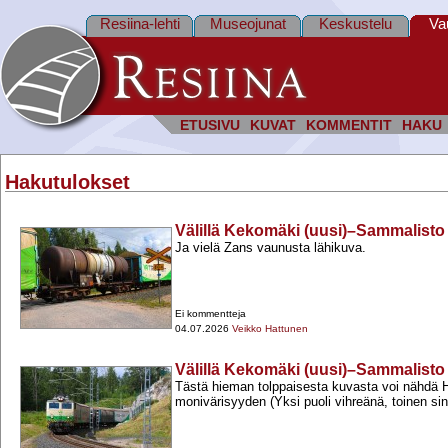
Resiina-lehti
Museojunat
Keskustelu
Va
ETUSIVU
KUVAT
KOMMENTIT
HAKU
Hakutulokset
Välillä Kekomäki (uusi)–Sammalisto 
Ja vielä Zans vaunusta lähikuva.
Ei kommentteja
04.07.2026
Veikko Hattunen
Välillä Kekomäki (uusi)–Sammalisto 
Tästä hieman tolppaisesta kuvasta voi nähdä 
monivärisyyden (Yksi puoli vihreänä, toinen si