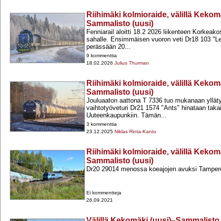
Riihimäki kolmioraide, välillä Kekom
Sammalisto (uusi)
Fenniarail aloitti 18.2 2026 liikenteen Korkea
sahalle. Ensimmäisen vuoron veti Dr18 103 "
perässään 20...
9 kommenttia
18.02.2026
Julius Thurman
Riihimäki kolmioraide, välillä Kekom
Sammalisto (uusi)
Jouluaaton aattona T 7336 tuo mukanaan yllät
vaihtotyöveturi Dr21 1574 "Ants" hinataan takai
Uuteenkaupunkiin. Tämän...
3 kommenttia
23.12.2025
Niklas Rinta-Kanto
Riihimäki kolmioraide, välillä Kekom
Sammalisto (uusi)
Dr20 29014 menossa koeajojen avuksi Tampere
Ei kommentteja
26.09.2021
Välillä Kekomäki (uusi)–Sammalisto 