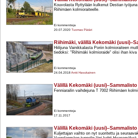
Kouvolasta Ryttylään kulkenut Destian työjuna o
Riihimäen kolmioraiteelle.
Ei kommentteja
20.07.2020
Tuomas Pätäri
Riihimäki, välillä Kekomäki (uusi)–S
Hiilijuna Vainikkalasta Poriin kolmioraiteen mut
tiedoksi: "Riihimäki kolmioraide" olisi ihan kiva 
Ei kommentteja
24.04.2018
Antti Havukainen
Välillä Kekomäki (uusi)–Sammalisto 
Fenniarailin vaihdejuna T 7002 Riihimäen kolmio
Ei kommentteja
17.11.2017
Välillä Kekomäki (uusi)–Sammalisto 
Kuljettajan vaihto on nyt suoritettu ja seuraava
Vuorelanmäen tunnelin läpi kohti Haapamäkeä.