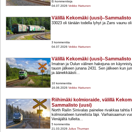
Ei kommentteja
04.07.2026
Veikko Hattunen
Välillä Kekomäki (uusi)–Sammalisto 
33023 oli tänään todella lyhyt ja Zans vaunu o
3 kommenttia
04.07.2026
Veikko Hattunen
Välillä Kekomäki (uusi)–Sammalisto 
Imatran ja Oulun välinen hakejuna on käynnisty
tauon jälkeen junana 2431. Sen jälkeen kun jun
ja äänekkäästi...
10 kommenttia
16.06.2026
Veikko Hattunen
Riihimäki kolmioraide, välillä Kekom
Sammalisto (uusi)
North Railin Sinivalas painelee rivakkaa tahtia
kolmioraiteen tunnelista läpi. Varhaisaamun v
Venäjältä tulleita...
5 kommenttia
21.03.2026
Julius Thurman